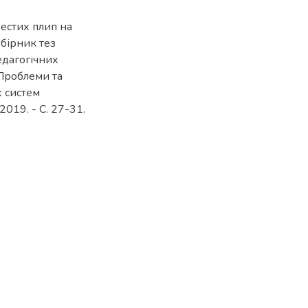
естих плип на
Збірник тез
едагогічних
«Проблеми та
х систем
019. - С. 27-31.