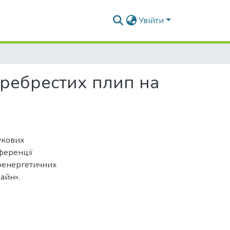
Увійти
 ребрестих плип на
укових
нференції
іоенергетичних
айн».