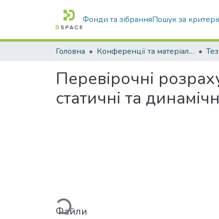
Фонди та зібрання
Пошук за критері
Головна
Конференції та матеріали конференцій
Тез
Перевірочні розрах
статичні та динаміч
Вантажиться...
Файли