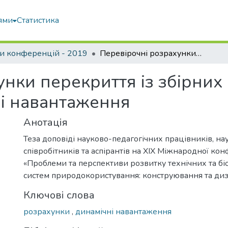
ями
Статистика
и конференцій - 2019
Перевірочні розрахунки перекриття із збірних ребрестих плип на статичні та динамічні навантаження
унки перекриття із збірних
ні навантаження
Анотація
Теза доповіді науково-педагогічних працівників, на
співробітників та аспірантів на XIX Міжнародної ко
«Проблеми та перспективи розвитку технічних та б
систем природокористування: конструювання та диз
Ключові слова
розрахунки
,
динамічні навантаження