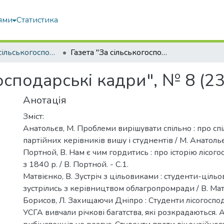
ями
Статистика
Газета "За сільськогосподарські кадри"
Газета "За сільськогосподарські кадри", № 8 (23 квітня), 1991
осподарські кадри", № 8 (23
Анотація
Зміст:
Анатольєв, М. Проблеми вирішувати спільно : про сп
партійних керівників вишу і студнентів / М. Анатольєв
Портной, В. Нам є чим гордитись : про історію лісог
з 1840 р. / В. Портной. - С.1.
Матвієнко, В. Зустріч з цільовиками : студенти-ціл
зустрілись з керівництвом облагропромради / В. Матв
Борисов, Л. Захищаючи Дніпро : Студенти лісогоспо
УСГА вивчали річкові багатства, які розкрадаються. 