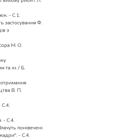
 вилову риби / Л.
к. - С.1.
ть застосування Ф.
ів з
сора М. О.
мку
та ін. / Б.
та отримання
тва В. П.
 С.4.
 - С.4.
Плачуть понівечені
адри". - С.4.