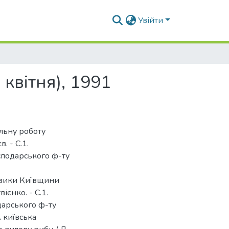
Увійти
 квітня), 1991
ільну роботу
. - С.1.
осподарського ф-ту
ьовики Київщини
ієнко. - С.1.
дарського ф-ту
А київська