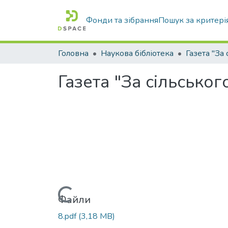
Фонди та зібрання
Пошук за критері
Головна
Наукова бібліотека
Газета "За сільськог
Вантажиться...
Файли
8.pdf
(3,18 MB)