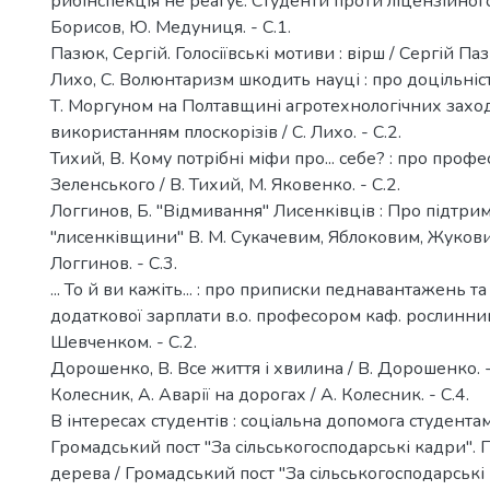
рибінспекція не реагує. Студенти проти ліцензійного
Борисов, Ю. Медуниця. - С.1.
Пазюк, Сергій. Голосіївські мотиви : вірш / Сергій Пазю
Лихо, С. Волюнтаризм шкодить науці : про доцільніс
Т. Моргуном на Полтавщині агротехнологічних заход
використанням плоскорізів / С. Лихо. - С.2.
Тихий, В. Кому потрібні міфи про... себе? : про профе
Зеленського / В. Тихий, М. Яковенко. - С.2.
Логгинов, Б. "Відмивання" Лисенківців : Про підтри
"лисенківщини" В. М. Сукачевим, Яблоковим, Жуковим 
Логгинов. - С.3.
... То й ви кажіть... : про приписки педнавантажень 
додаткової зарплати в.о. професором каф. рослинниц
Шевченком. - С.2.
Дорошенко, В. Все життя і хвилина / В. Дорошенко. -
Колесник, А. Аварії на дорогах / А. Колесник. - С.4.
В інтересах студентів : соціальна допомога студентам.
Громадський пост "За сільськогосподарські кадри". 
дерева / Громадський пост "За сільськогосподарські к