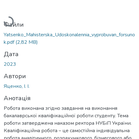
Вантажиться...
Файли
Yatsenko_Mahisterska_Udoskonalennia_vyprobuvan_forsuno
k.pdf
(2,82 MB)
Дата
2023
Автори
Яценко, І. І.
Анотація
Робота виконана згідно завдання на виконання
бакалаврської кваліфікаційної роботи студенту. Тема
роботи затверджена наказом ректора НУБіП України.
Кваліфікаційна робота – це самостійна індивідуальна
робота аналітичного, розрахункового, бізнесового або