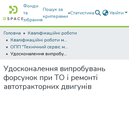
Фонди
Пошук за
та
Статистика
Увійти
критеріями
зібрання
Головна
Кваліфікаційні роботи
Кваліфікаційні роботи магістрів
ОПП "Технічний сервіс машин та обладнання сільськогосподарського виробництва"
Удосконалення випробувань форсунок при ТО і ремонті автотракторних двигунів
Удосконалення випробувань
форсунок при ТО і ремонті
автотракторних двигунів