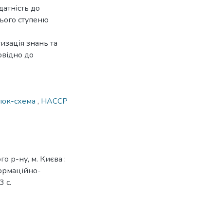
датність до
нього ступеню
изація знань та
овідно до
лок-схема
,
НАССР
о р-ну, м. Києва :
формаційно-
3 с.