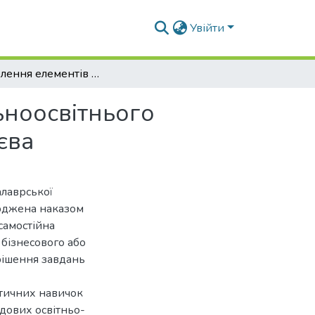
Увійти
Розроблення елементів НАССР в умовах загальноосвітнього навчального закладу Голосіївського р-ну, м. Києва
ьноосвітнього
єва
алаврської
ерджена наказом
самостійна
 бізнесового або
рішення завдань
ктичних навичок
адових освітньо-