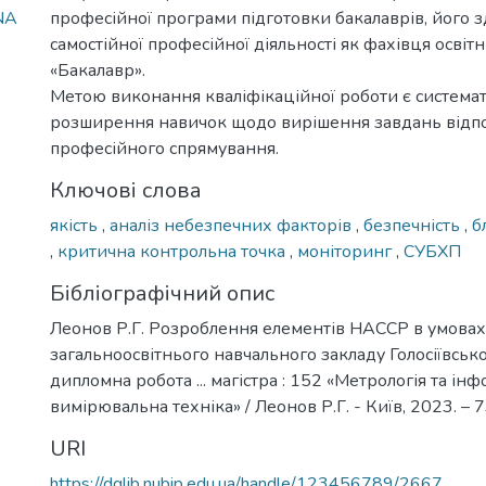
_NA
професійної програми підготовки бакалаврів, його з
самостійної професійної діяльності як фахівця освіт
«Бакалавр».
Метою виконання кваліфікаційної роботи є системат
розширення навичок щодо вирішення завдань відп
професійного спрямування.
Ключові слова
якість
,
аналіз небезпечних факторів
,
безпечність
,
б
,
критична контрольна точка
,
моніторинг
,
СУБХП
Бібліографічний опис
Леонов Р.Г. Розроблення елементів НАССР в умовах
загальноосвітнього навчального закладу Голосіївськог
дипломна робота ... магістра : 152 «Метрологія та ін
вимірювальна техніка» / Леонов Р.Г. - Київ, 2023. – 7
URI
https://dglib.nubip.edu.ua/handle/123456789/2667