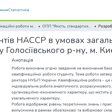
ями
Статистика
Кваліфікаційні роботи магістрів
ОПП "Якість, стандартизація та сертифікація"
тів НАССР в умовах загал
 Голосіївського р-ну, м. Ки
Анотація
Робота виконана згідно завдання на виконання бак
кваліфікаційної роботи студенту. Тема роботи затв
ректора НУБіП України. Кваліфікаційна робота – це 
індивідуальна робота аналітичного, розрахункового,
організаційно-економічного характеру, що містить 
узагальненого характеру.
Робота відображає рівень теоретичних знань і пра
випускника в рамках обов’язкової та вибіркової скл