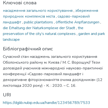
Ключові слова
насадження загального користування
,
збереження
природних комплексів міста
,
садово-парковий
ландшафт
,
public plantations
,
öffentliche Anpflanzungen
,
die Erhaltung der Naturkomplexe der Stadt
,
the
preservation of the city’s natural complexes
,
garden and park
landscape
Бібліографічний опис
Сучасний стан насаджень загального користування
Оболонського району м. Києва / М. С. Ворощук// Тези
доповідей учасників міжнародної науково-практичної
конференції «Садово-парковий ландшафт і
декоративне фіторізноманіття очима дослідників» (12
листопада 2020 року) - К. : 2020. – С. 16.
URI
https://dglib.nubip.edu.ua/handle/123456789/7533