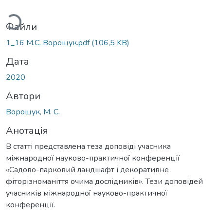
иться...
Файли
1_16 М.С. Ворощук.pdf
(106,5 KB)
Дата
2020
Автори
Ворощук, М. С.
Анотація
В статті представлена теза доповіді учасника
міжнародної науково-практичної конференції
«Садово-парковий ландшафт і декоративне
фіторізноманіття очима дослідників». Тези доповідей
учасників міжнародної науково-практичної
конференції.