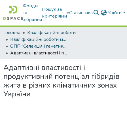
Фонди
Пошук за
та
Статистика
Увійти
критеріями
зібрання
Головна
Кваліфікаційні роботи
Кваліфікаційні роботи магістрів
ОПП "Селекція і генетика сільськогосподарських культур"
Адаптивні властивості і продуктивний потенціал гібридів жита в різних кліматичних зонах України
Адаптивні властивості і
продуктивний потенціал гібридів
жита в різних кліматичних зонах
України