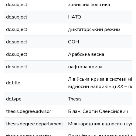
dc.subject
зовнішня політика
dc.subject
НАТО
dc.subject
диктаторський режим
dc.subject
ООН
dc.subject
Арабська весна
dc.subject
нафтова криза
Лівійська криза в системі м
dc.title
відносин наприкінці ХХ – поч. 
dc.type
Thesis
thesis.degree.advisor
Білан, Сергій Олексійович
thesis.degree.departament
Міжнародних відносин і сусп