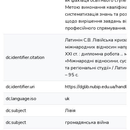
як фахівця освітнього ступен
Метою виконання кваліфікац
систематизація знань та ро
щодо вирішення завдань від
професійного спрямування.
Латинін С.В. Лівійська криза 
міжнародних відносин наприк
ХХI ст. : дипломна робота ... ма
dc.identifier.citation
«Міжнародні відносини, суспі
та регіональні студії» / Латині
– 95 с.
dc.identifier.uri
https://dglib.nubip.edu.ua/ha
dc.language.iso
uk
dc.subject
Лівія
dc.subject
громадянська війна