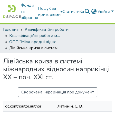
Фонди
Пошук за
та
Статистика
Увійти
критеріями
зібрання
Головна
Кваліфікаційні роботи
Кваліфікаційні роботи магістрів
ОПП "Міжнародні відносини, суспільні комунікації та регіональні студії"
Лівійська криза в системі міжнародних відносин наприкінці ХХ – поч. ХХI ст.
Лівійська криза в системі
міжнародних відносин наприкінці
ХХ – поч. ХХI ст.
Скорочена інформація про документ
dc.contributor.author
Латинін, С. В.