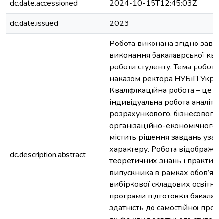
dc.date.accessioned
2024-10-15T12:45:03Z
dc.date.issued
2023
Робота виконана згідно завд
виконання бакалаврської ква
роботи студенту. Тема робот
наказом ректора НУБіП Укра
Кваліфікаційна робота – це с
індивідуальна робота аналіти
розрахункового, бізнесового
організаційно-економічного 
містить рішення завдань уза
характеру. Робота відобража
dc.description.abstract
теоретичних знань і практи
випускника в рамках обов’язк
вибіркової складових освітн
програми підготовки бакалав
здатність до самостійної проф