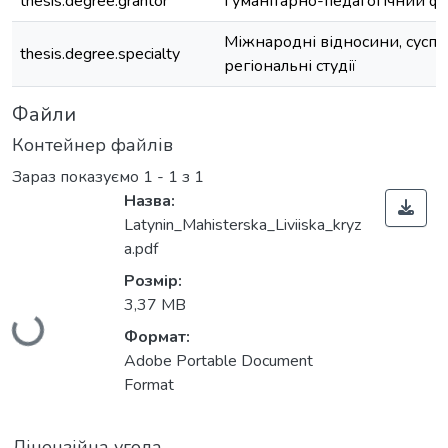
thesis.degree.grantor
Гуманітарно-педагогічний ф
Міжнародні відносини, суспіл
thesis.degree.specialty
регіональні студії
Файли
Контейнер файлів
Зараз показуємо
1 - 1 з 1
Назва:
Latynin_Mahisterska_Liviiska_kryz
a.pdf
Вантажиться...
Розмір:
3,37 MB
Формат:
Adobe Portable Document
Format
Ліцензійна угода