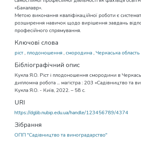
самостійної професійної діяльності як фахівця освіт
«Бакалавр».
Метою виконання кваліфікаційної роботи є системат
розширення навичок щодо вирішення завдань відп
професійного спрямування.
Ключові слова
ріст
,
плодоношення
,
смородина
,
Черкаська область
Бібліографічний опис
Кукла Я.О. Ріст і плодоношення смородини в Черкаськ
дипломна робота ... магістра : 203 «Садівництво та в
Кукла Я.О. - Київ, 2022. – 58 с.
URI
https://dglib.nubip.edu.ua/handle/123456789/4374
Зібрання
ОПП "Садівництво та виноградарство"