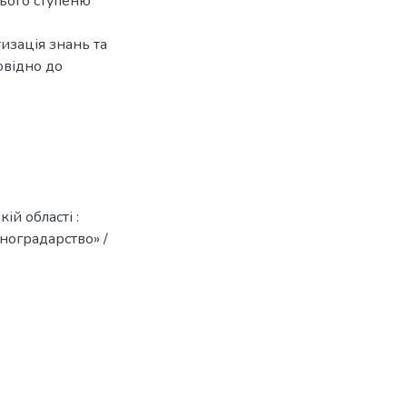
нього ступеню
изація знань та
овідно до
ій області :
иноградарство» /