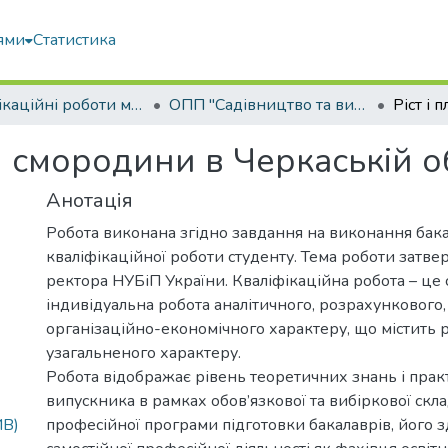
ями
Статистика
Кваліфікаційні роботи магістрів
ОПП "Садівництво та виноградарство"
 смородини в Черкаській о
Анотація
Робота виконана згідно завдання на виконання бак
кваліфікаційної роботи студенту. Тема роботи затв
ректора НУБіП України. Кваліфікаційна робота – це 
індивідуальна робота аналітичного, розрахункового,
організаційно-економічного характеру, що містить 
узагальненого характеру.
Робота відображає рівень теоретичних знань і пра
випускника в рамках обов’язкової та вибіркової скл
MB)
професійної програми підготовки бакалаврів, його з