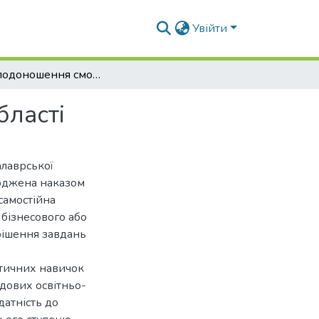
Увійти
Ріст і плодоношення смородини в Черкаській області
бласті
алаврської
ерджена наказом
самостійна
 бізнесового або
рішення завдань
ктичних навичок
адових освітньо-
датність до