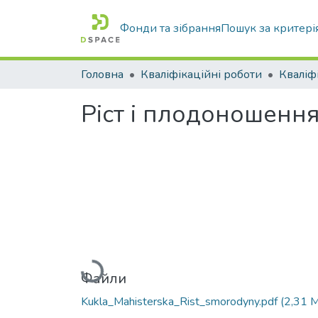
Фонди та зібрання
Пошук за критері
Головна
Кваліфікаційні роботи
Ріст і плодоношення
Вантажиться...
Файли
Kukla_Mahisterska_Rist_smorodyny.pdf
(2,31 