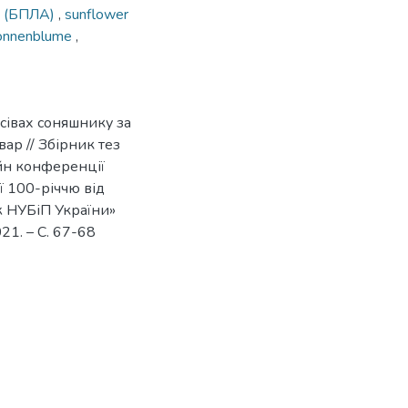
ти (БПЛА)
,
sunflower
onnenblume
,
сівах соняшнику за
вар // Збірник тез
йн конференції
ої 100-річчю від
 НУБіП України»
21. – С. 67-68