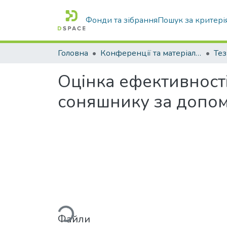
Фонди та зібрання
Пошук за критері
Головна
Конференції та матеріали конференцій
Тез
Оцінка ефективності
соняшнику за допо
Вантажиться...
Файли