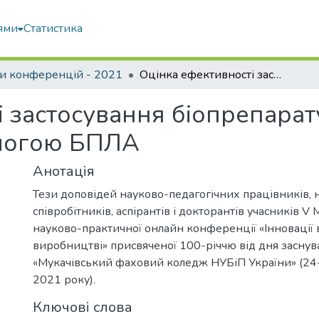
ями
Статистика
и конференцій - 2021
Оцінка ефективності застосування біопрепарату у посівах соняшнику за допомогою БПЛА
 застосування біопрепарату
могою БПЛА
Анотація
Тези доповідей науково-педагогічних працівників, 
співробітників, аспірантів і докторантів учасників V
науково-практичної онлайн конференції «Інновації в 
виробництві» присвяченої 100-річчю від дня засну
«Мукачівський фаховий коледж НУБіП України» (24
2021 року).
Ключові слова