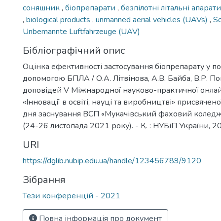
соняшник
,
біопрепарати
,
безпілотні літальні апара
,
biological products
,
unmanned aerial vehicles (UAVs)
,
S
Unbemannte Luftfahrzeuge (UAV)
Бібліографічний опис
Оцінка ефективності застосування біопрепарату у по
допомогою БПЛА / О.А. Літвінова, А.В. Байба, В.Р. По
доповідей V Міжнародної науково-практичної онла
«Інновації в освіті, науці та виробництві» присвячен
дня заснування ВСП «Мукачівський фаховий коледж
(24-26 листопада 2021 року). - К. : НУБіП України, 20
URI
https://dglib.nubip.edu.ua/handle/123456789/9120
Зібрання
Тези конференцій - 2021
Повна інформація про документ