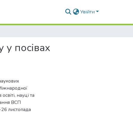
Увійти
 у посівах
наукових
 Міжнародної
освіті, науці та
вання ВСП
-26 листопада