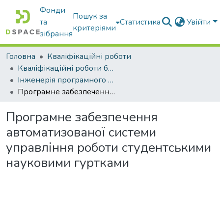
Фонди
Пошук за
та
Статистика
Увійти
критеріями
зібрання
Головна
Кваліфікаційні роботи
Кваліфікаційні роботи бакалаврів
Інженерія програмного забезпечення
Програмне забезпечення автоматизованої системи управління роботи студентськими науковими гуртками
Програмне забезпечення
автоматизованої системи
управління роботи студентськими
науковими гуртками