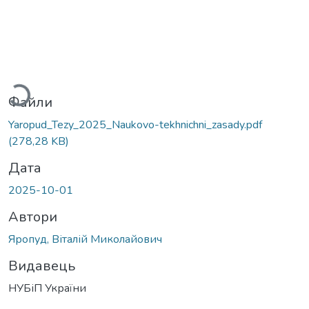
ажиться...
Файли
Yaropud_Tezy_2025_Naukovo-tekhnichni_zasady.pdf
(278,28 KB)
Дата
2025-10-01
Автори
Яропуд, Віталій Миколайович
Видавець
НУБіП України