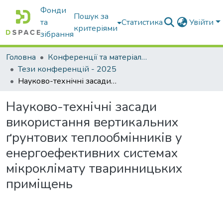
Фонди
Пошук за
та
Статистика
Увійти
критеріями
зібрання
Головна
Конференції та матеріали конференцій
Тези конференцій - 2025
Науково-технічні засади використання вертикальних ґрунтових теплообмінників у енергоефективних системах мікроклімату тваринницьких приміщень
Науково-технічні засади
використання вертикальних
ґрунтових теплообмінників у
енергоефективних системах
мікроклімату тваринницьких
приміщень