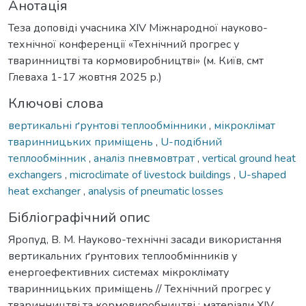
Анотація
Теза доповіді учасника XІV Міжнародної науково-
технічної конференції «Технічний прогрес у
тваринництві та кормовиробництві» (м. Київ, смт
Глеваха 1-17 жовтня 2025 р.)
Ключові слова
вертикальні ґрунтові теплообмінники
,
мікроклімат
тваринницьких приміщень
,
U-подібний
теплообмінник
,
аналіз пневмовтрат
,
vertical ground heat
exchangers
,
microclimate of livestock buildings
,
U-shaped
heat exchanger
,
analysis of pneumatic losses
Бібліографічний опис
Яропуд, В. М. Науково-технічні засади використання
вертикальних ґрунтових теплообмінників у
енергоефективних системах мікроклімату
тваринницьких приміщень // Технічний прогрес у
тваринництві та кормовиробництві : матеріали XІV