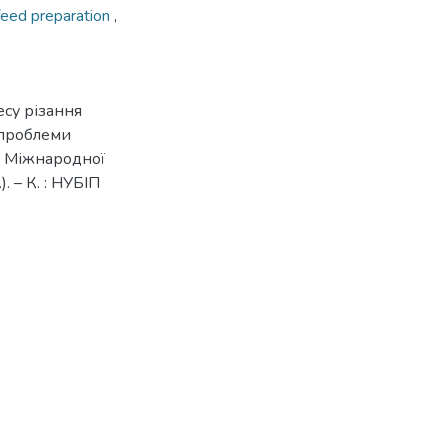
feed preparation
,
есу різання
 проблеми
V Міжнародної
. – К. : НУБІП