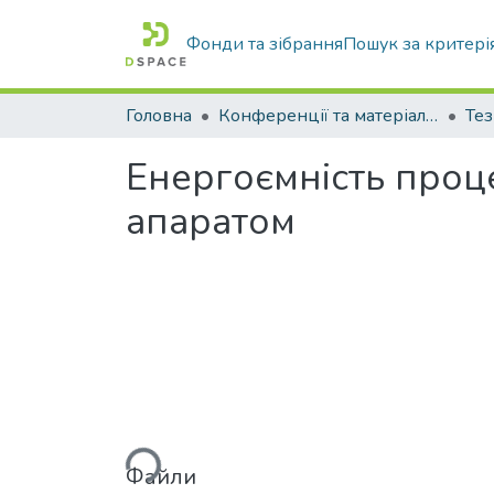
Фонди та зібрання
Пошук за критері
Головна
Конференції та матеріали конференцій
Тез
Енергоємність проц
апаратом
Вантажиться...
Файли