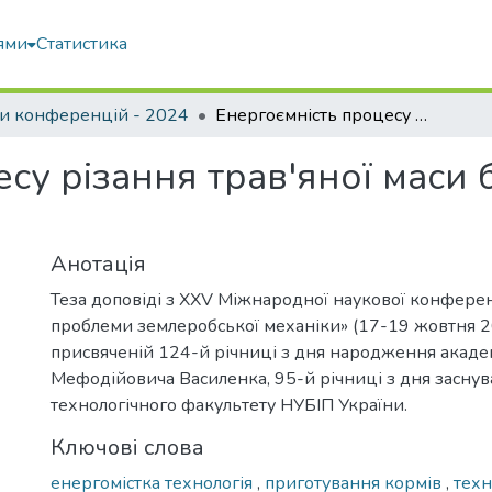
ями
Статистика
и конференцій - 2024
Енергоємність процесу різання трав'яної маси бітерно-ножовим апаратом
есу різання трав'яної маси
Анотація
Теза доповіді з XXV Міжнародної наукової конферен
проблеми землеробської механіки» (17-19 жовтня 20
присвяченій 124-й річниці з дня народження акаде
Мефодійовича Василенка, 95-й річниці з дня заснув
технологічного факультету НУБІП України.
Ключові слова
енергомістка технологія
,
приготування кормів
,
техн