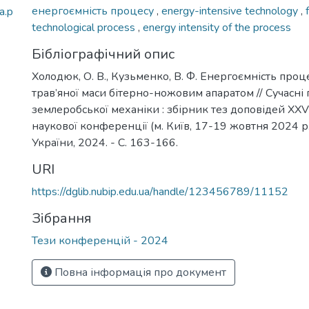
енергоємність процесу
,
energy-intensive technology
,
a.p
technological process
,
energy intensity of the process
Бібліографічний опис
Холодюк, О. В., Кузьменко, В. Ф. Енергоємність проц
трав’яної маси бітерно-ножовим апаратом // Сучасні
землеробської механіки : збірник тез доповідей XX
наукової конференції (м. Київ, 17-19 жовтня 2024 р.)
України, 2024. - С. 163-166.
URI
https://dglib.nubip.edu.ua/handle/123456789/11152
Зібрання
Тези конференцій - 2024
Повна інформація про документ