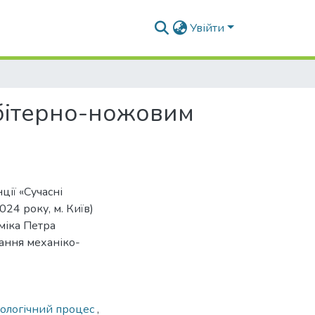
Увійти
 бітерно-ножовим
ції «Сучасні
24 року, м. Київ)
міка Петра
ання механіко-
ологічний процес
,