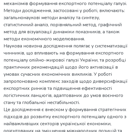
механізмів формування експортного потенціалу галузі.
Методи дослідження, застосовані у роботі, включають:
загальнонаукові методи аналізу та синтезу,
статистичний аналіз, порівняльний метод, графічний
метод для візуалізації динаміки показників, а також
методи економічного моделювання.
Наукова новизна дослідження полягає у систематизації
чинників, що впливають на формування експортного
потенціалу олійно-жирової галузі України, та розробці
практичних рекомендацій щодо його активізації в
умовах сучасних економічних викликів. У роботі
запропоновано комплекс заходів щодо диверсифікації
експортних ринків та підвищення ефективності
логістичних ланцюгів, адаптованих до умов воєнного
стану та глобальної нестабільності.
Це дослідження є внеском у формування стратегічних
підходів до розвитку експортного потенціалу одного з
найважливіших секторів української економіки,
орієнтованих на зміцнення міжнародних позицій та