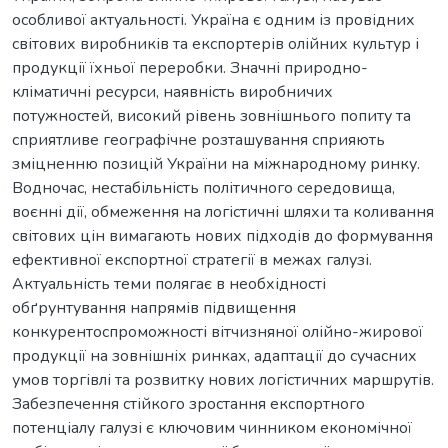
особливої актуальності. Україна є одним із провідних
світових виробників та експортерів олійних культур і
продукції їхньої переробки. Значні природно-
кліматичні ресурси, наявність виробничих
потужностей, високий рівень зовнішнього попиту та
сприятливе географічне розташування сприяють
зміцненню позицій України на міжнародному ринку.
Водночас, нестабільність політичного середовища,
воєнні дії, обмеження на логістичні шляхи та коливання
світових цін вимагають нових підходів до формування
ефективної експортної стратегії в межах галузі.
Актуальність теми полягає в необхідності
обґрунтування напрямів підвищення
конкурентоспроможності вітчизняної олійно-жирової
продукції на зовнішніх ринках, адаптації до сучасних
умов торгівлі та розвитку нових логістичних маршрутів.
Забезпечення стійкого зростання експортного
потенціалу галузі є ключовим чинником економічної