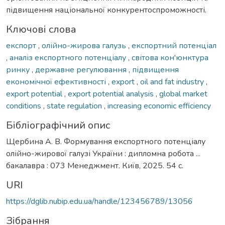
підвищення національної конкурентоспроможності.
Ключові слова
експорт
,
олійно-жирова галузь
,
експортний потенціал
,
аналіз експортного потенціалу
,
світова кон'юнктура
ринку
,
державне регулювання
,
підвищення
економічної ефективності
,
export
,
oil and fat industry
,
export potential
,
export potential analysis
,
global market
conditions
,
state regulation
,
increasing economic efficiency
Бібліографічний опис
Щербина А. В. Формування експортного потенціалу
олійно-жирової галузі України : дипломна робота ...
бакалавра : 073 Менеджмент. Київ, 2025. 54 с.
URI
https://dglib.nubip.edu.ua/handle/123456789/13056
Зібрання