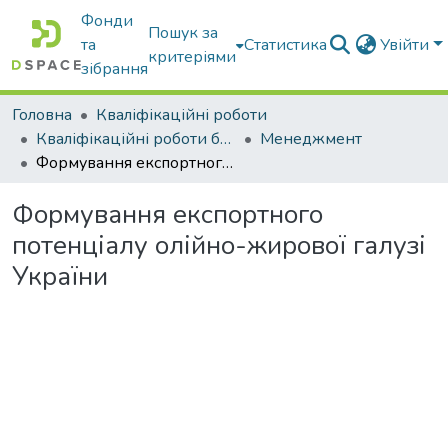
Фонди
Пошук за
та
Статистика
Увійти
критеріями
зібрання
Головна
Кваліфікаційні роботи
Кваліфікаційні роботи бакалаврів
Менеджмент
Формування експортного потенціалу олійно-жирової галузі України
Формування експортного
потенціалу олійно-жирової галузі
України