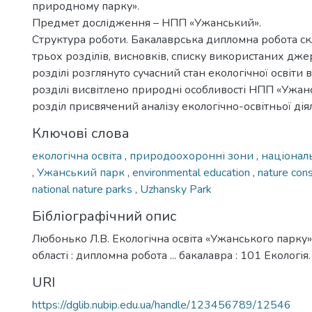
природному парку».
Предмет дослідження – НПП «Ужанський».
Структура роботи. Бакалаврська дипломна робота скл
трьох розділів, висновків, списку використаних дже
розділі розглянуто сучасний стан екологічної освіти в
розділі висвітлено природні особливості НПП «Ужанс
розділ присвячений аналізу екологічно-освітньої дія
Ключові слова
екологічна освіта
,
природоохоронні зони
,
націонал
,
Ужанський парк
,
environmental education
,
nature con
national nature parks
,
Uzhansky Park
Бібліографічний опис
Любонько Л.В. Екологічна освіта «Ужанського парку»
області : дипломна робота ... бакалавра : 101 Екологія.
URI
https://dglib.nubip.edu.ua/handle/123456789/12546