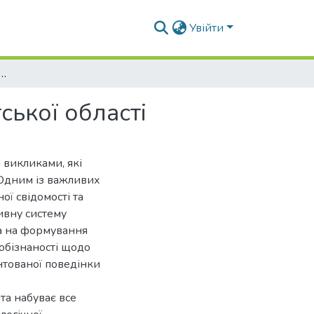
Увійти
 освіта «Ужанського парку» Закарпатської області
ської області
 викликами, які
 Одним із важливих
ої свідомості та
ивну систему
ана на формування
 обізнаності щодо
нтованої поведінки
іта набуває все