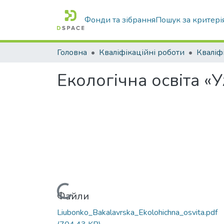
Фонди та зібрання
Пошук за критері
Головна
Кваліфікаційні роботи
Екологічна освіта «
Вантажиться...
Файли
Liubonko_Bakalavrska_Ekolohichna_osvita.pdf