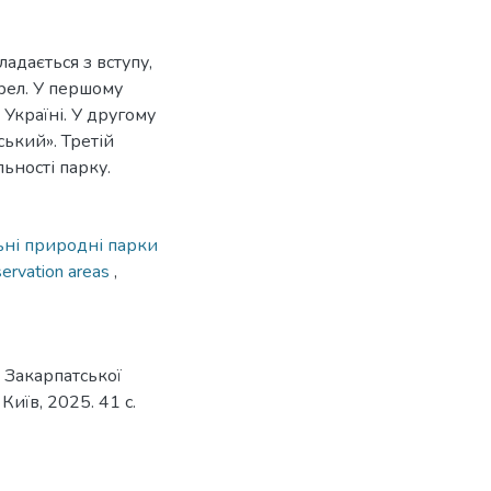
адається з вступу,
рел. У першому
 Україні. У другому
ький». Третій
льності парку.
ьні природні парки
servation areas
,
 Закарпатської
 Київ, 2025. 41 с.