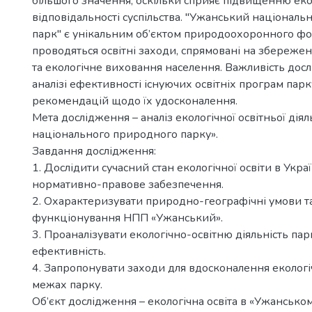
більшого значення, оскільки сприяє підвищенню еко
відповідальності суспільства. "Ужанський націонал
парк" є унікальним об’єктом природоохоронного фо
проводяться освітні заходи, спрямовані на збережен
та екологічне виховання населення. Важливість дос
аналізі ефективності існуючих освітніх програм парк
рекомендацій щодо їх удосконалення.
Мета дослідження – аналіз екологічної освітньої дія
національного природного парку».
Завдання дослідження:
1. Дослідити сучасний стан екологічної освіти в Україн
нормативно-правове забезпечення.
2. Охарактеризувати природно-географічні умови та
функціонування НПП «Ужанський».
3. Проаналізувати екологічно-освітню діяльність парк
ефективність.
4. Запропонувати заходи для вдосконалення екологіч
межах парку.
Об’єкт дослідження – екологічна освіта в «Ужанськ