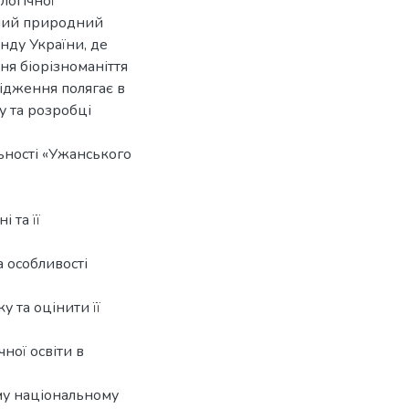
логічної
ьний природний
нду України, де
ня біорізноманіття
лідження полягає в
у та розробці
льності «Ужанського
і та її
 особливості
у та оцінити її
ної освіти в
ому національному