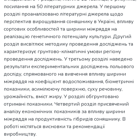
посилання на 50 літературних джерела. У першому
розділі проаналізовано літературні джерела щодо
перспектив вирощування соняшнику в Україні, впливу
сортових особливостей та ширини міжряддя на
реалізацію генетичного потенціалу культури. Другий
розділ висвітлює методику проведення досліджень та
характеризує грунтово-кліматичні умови регіону
проведення досліджень. У третьому розділі наведено
результати експериментальних досліджень польового
досліду, спрямованого на вивчення впливу ширини
міжряддя на коефіцієнт водоспоживання, біометричні
показники, асимілюючу поверхню, суху речовину,
урожайність, вміст жиру. У розділі обгрунтовано
отримані показники. Четвертий розділ присвячений
аналізу економічних показників за впливу ширини
міжряддя на продуктивність гібридів соняшнику. В
роботі містяться висновки та рекомендації
виробництву.