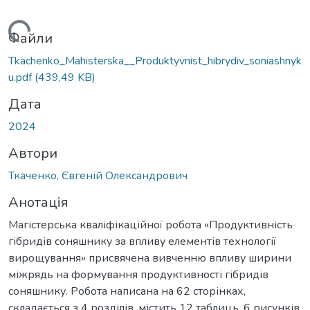
ажиться...
Файли
Tkachenko_Mahisterska__Produktyvnist_hibrydiv_soniashnyk
u.pdf
(439,49 KB)
Дата
2024
Автори
Ткаченко, Євгеній Олександрович
Анотація
Магістерська кваліфікаційної робота «Продуктивність
гібридів соняшнику за впливу елементів технології
вирощування» присвячена вивченню впливу ширини
міжрядь на формування продуктивності гібридів
соняшнику. Робота написана на 62 сторінках,
складається з 4 розділів, містить 12 таблиць, 6 рисунків,