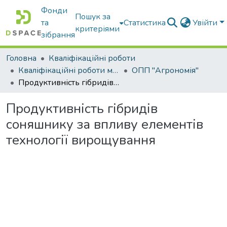
Фонди
Пошук за
та
Статистика
Увійти
критеріями
зібрання
Головна
Кваліфікаційні роботи
Кваліфікаційні роботи магістрів
ОПП "Агрономія"
Продуктивність гібридів соняшнику за впливу елементів технології вирощування
Продуктивність гібридів
соняшнику за впливу елементів
технології вирощування