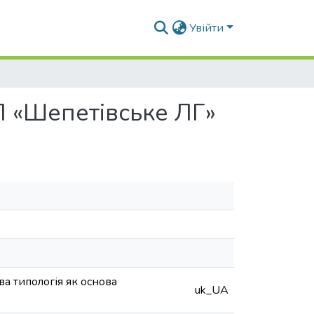
Увійти
ДП «Шепетівське ЛГ»
а типологія як основа
uk_UA