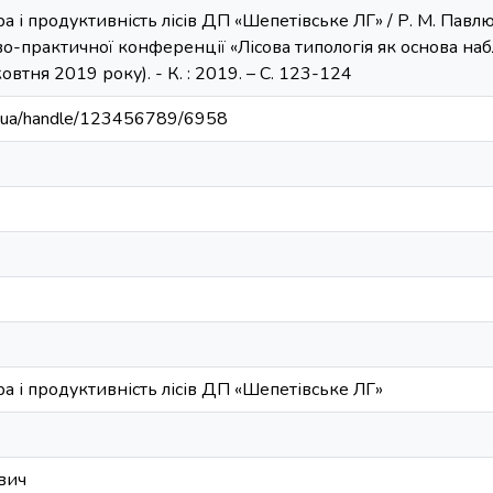
а і продуктивність лісів ДП «Шепетівське ЛГ» / Р. М. Павлю
о-практичної конференції «Лісова типологія як основа н
овтня 2019 року). - К. : 2019. – C. 123-124
edu.ua/handle/123456789/6958
ра і продуктивність лісів ДП «Шепетівське ЛГ»
вич