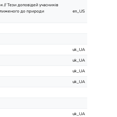
к // Тези доповідей учасників
аближеного до природи
en_US
uk_UA
uk_UA
uk_UA
uk_UA
uk_UA