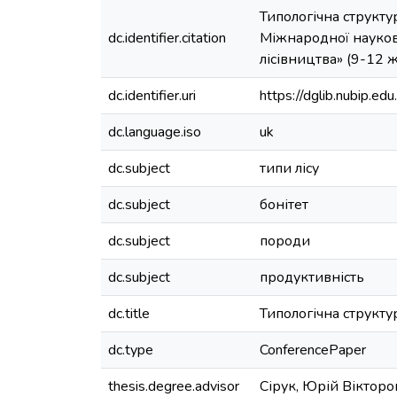
Типологічна структур
dc.identifier.citation
Міжнародної науков
лісівництва» (9-12 ж
dc.identifier.uri
https://dglib.nubip.
dc.language.iso
uk
dc.subject
типи лісу
dc.subject
бонітет
dc.subject
породи
dc.subject
продуктивність
dc.title
Типологічна структу
dc.type
ConferencePaper
thesis.degree.advisor
Сірук, Юрій Вікторо