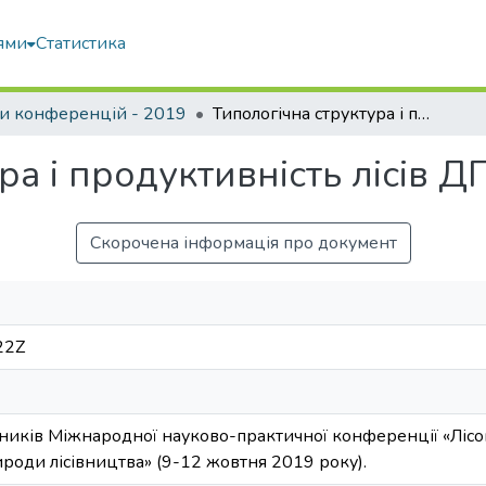
ями
Статистика
и конференцій - 2019
Типологічна структура і продуктивність лісів ДП «Шепетівське ЛГ»
ра і продуктивність лісів 
Скорочена інформація про документ
22Z
ників Міжнародної науково-практичної конференції «Лісов
роди лісівництва» (9-12 жовтня 2019 року).