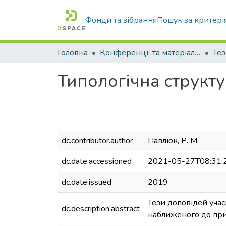
Фонди та зібрання
Пошук за критері
Головна
Конференції та матеріали конференцій
Тез
Типологічна структу
dc.contributor.author
Павлюк, Р. М.
dc.date.accessioned
2021-05-27T08:31:
dc.date.issued
2019
Тези доповідей учас
dc.description.abstract
наближеного до при