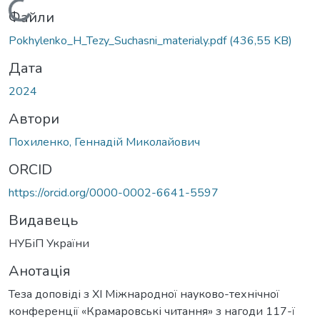
Вантажиться...
Файли
Pokhylenko_H_Tezy_Suchasni_materialy.pdf
(436,55 KB)
Дата
2024
Автори
Похиленко, Геннадій Миколайович
ORCID
https://orcid.org/0000-0002-6641-5597
Видавець
НУБіП України
Анотація
Теза доповіді з ХІ Міжнародної науково-технічної
конференції «Крамаровські читання» з нагоди 117-ї