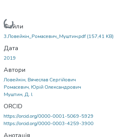
Вантажиться...
Файли
3.Ловейкiн_Ромасевич_Муштин.pdf
(157,41 KB)
Дата
2019
Автори
Ловейкін, Вячеслав Сергійович
Ромасевич, Юрій Олександрович
Муштин, Д. І.
ORCID
https://orcid.org/0000-0001-5069-5929
https://orcid.org/0000-0003-4259-3900
Анотація