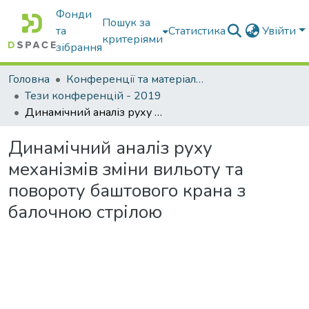
Фонди
Пошук за
та
Статистика
Увійти
критеріями
зібрання
Головна
Конференції та матеріали конференцій
Тези конференцій - 2019
Динамічний аналіз руху механізмів зміни вильоту та повороту баштового крана з балочною стрілою
Динамічний аналіз руху
механізмів зміни вильоту та
повороту баштового крана з
балочною стрілою