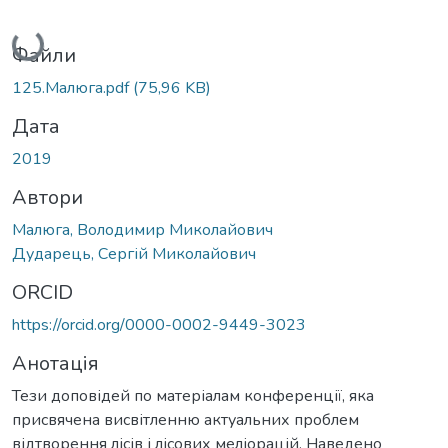
Вантажиться...
Файли
125.Малюга.pdf
(75,96 KB)
Дата
2019
Автори
Малюга, Володимир Миколайович
Дударець, Сергій Миколайович
ORCID
https://orcid.org/0000-0002-9449-3023
Анотація
Тези доповідей по матеріалам конференції, яка
присвячена висвітленню актуальних проблем
відтворення лісів і лісових меліорацій. Наведено