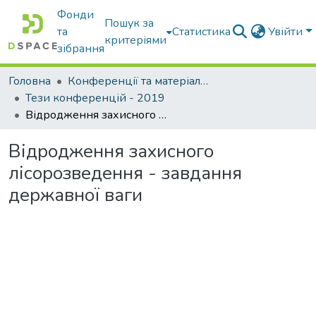
Фонди
Пошук за
та
Статистика
Увійти
критеріями
зібрання
Головна
Конференції та матеріали конференцій
Тези конференцій - 2019
Відродження захисного лісорозведення - завдання державної ваги
Відродження захисного
лісорозведення - завдання
державної ваги