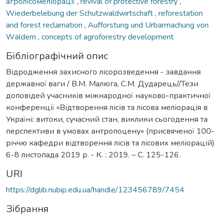
агролісомеліорації
,
revival of protective forestry
,
Wiederbelebung der Schutzwaldwirtschaft
,
reforestation
and forest reclamation
,
Aufforstung und Urbarmachung von
Wäldern
,
concepts of agroforestry development
Бібліографічний опис
Відродження захисного лісорозведення - завдання
державної ваги / В.М. Малюга, С.М. Дударець//Тези
доповідей учасників міжнародної науково-практичної
конференції «Відтворення лісів та лісова меліорація в
Україні: витоки, сучасний стан, виклики сьогодення та
перспективи в умовах антропоцену» (присвяченої 100-
річчю кафедри відтворення лісів та лісових меліорацій)
6-8 листопада 2019 р. - К. : 2019. – С. 125-126.
URI
https://dglib.nubip.edu.ua/handle/123456789/7454
Зібрання