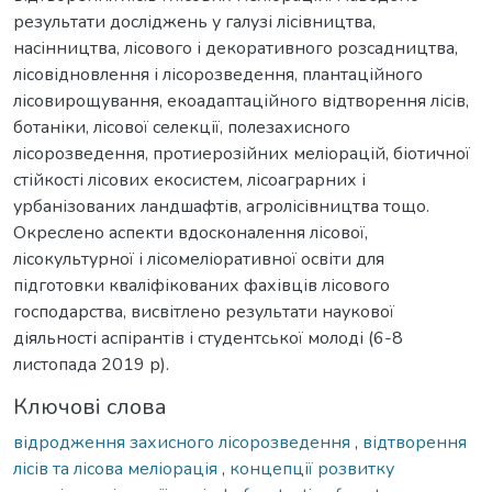
результати досліджень у галузі лісівництва,
насінництва, лісового і декоративного розсадництва,
лісовідновлення і лісорозведення, плантаційного
лісовирощування, екоадаптаційного відтворення лісів,
ботаніки, лісової селекції, полезахисного
лісорозведення, протиерозійних меліорацій, біотичної
стійкості лісових екосистем, лісоаграрних і
урбанізованих ландшафтів, агролісівництва тощо.
Окреслено аспекти вдосконалення лісової,
лісокультурної і лісомеліоративної освіти для
підготовки кваліфікованих фахівців лісового
господарства, висвітлено результати наукової
діяльності аспірантів і студентської молоді (6-8
листопада 2019 р).
Ключові слова
відродження захисного лісорозведення
,
відтворення
лісів та лісова меліорація
,
концепції розвитку