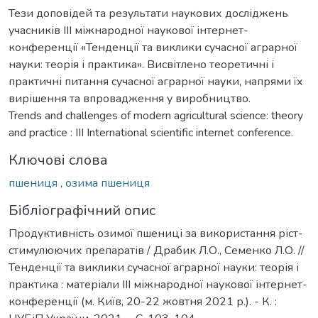
Тези доповідей та результати наукових досліджень
учасників IIІ міжнародної наукової інтернет-
конференції «Тенденції та виклики сучасної аграрної
науки: теорія і практика». Висвітлено теоретичні і
практичні питання сучасної аграрної науки, напрями їх
вирішення та впровадження у виробництво.
Trends and challenges of modern agricultural science: theory
and practice : III International scientific internet conference.
Ключові слова
пшениця
,
озима пшениця
Бібліографічний опис
Продуктивність озимої пшениці за використання ріст-
стимулюючих препаратів / Драбик Л.О., Семенко Л.О. //
Тенденції та виклики сучасної аграрної науки: теорія і
практика : матеріали IIІ міжнародної наукової інтернет-
конференції (м. Київ, 20-22 жовтня 2021 р.). - К. :