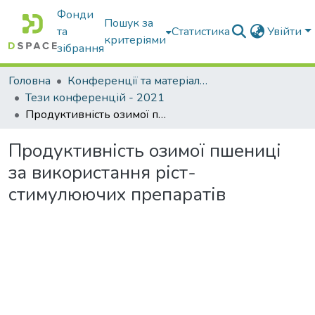
Фонди
Пошук за
та
Статистика
Увійти
критеріями
зібрання
Головна
Конференції та матеріали конференцій
Тези конференцій - 2021
Продуктивність озимої пшениці за використання ріст-стимулюючих препаратів
Продуктивність озимої пшениці
за використання ріст-
стимулюючих препаратів