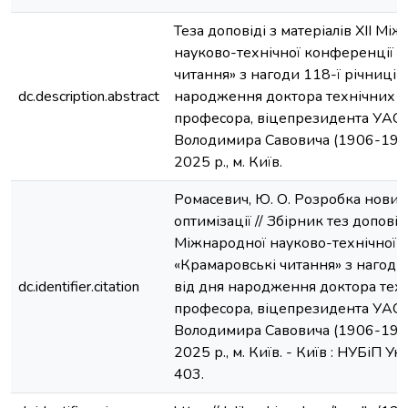
Теза доповіді з матеріалів ХІІ Мі
науково-технічної конференції 
читання» з нагоди 118-ї річниці в
dc.description.abstract
народження доктора технічних н
професора, віцепрезидента УАС
Володимира Савовича (1906-1987
2025 р., м. Київ.
Ромасевич, Ю. О. Розробка нових
оптимізації // Збірник тез доповід
Міжнародної науково-технічної 
«Крамаровські читання» з нагоди 
dc.identifier.citation
від дня народження доктора техн
професора, віцепрезидента УАС
Володимира Савовича (1906-1987
2025 р., м. Київ. - Київ : НУБіП Укр
403.