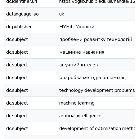
dc.identifier.uri
https://dglib.nubip.edu.ua/handle
dc.language.iso
uk
dc.publisher
НУБіП України
dc.subject
проблеми розвитку технологій
dc.subject
машинне навчання
dc.subject
штучний інтелект
dc.subject
розробка методів оптимізації
dc.subject
technology development problems
dc.subject
machine learning
dc.subject
artificial intelligence
dc.subject
development of optimization metho