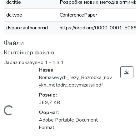
dc.title
Розробка нових методів оптиміза
dc.type
ConferencePaper
dspace.author.orcid
https://orcid.org/0000-0001-5069
Файли
Контейнер файлів
Зараз показуємо
1 - 1 з 1
Назва:
Romasevych_Tezy_Rozrobka_nov
ykh_metodiv_optymizatsii.pdf
Розмір:
369,7 KB
Вантажиться...
Формат:
Adobe Portable Document
Format