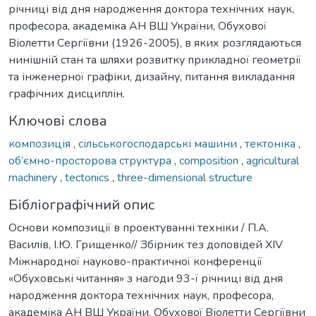
річниці від дня народження доктора технічних наук,
професора, академіка АН ВШ України, Обухової
Віолетти Сергіївни (1926-2005), в яких розглядаються
нинішній стан та шляхи розвитку прикладної геометрії
та інженерної графіки, дизайну, питання викладання
графічних дисциплін.
Ключові слова
композиція
,
сільськогосподарські машини
,
тектоніка
,
об’ємно-просторова структура
,
composition
,
agricultural
machinery
,
tectonics
,
three-dimensional structure
Бібліографічний опис
Основи композиції в проектуванні техніки / П.А.
Василів, І.Ю. Грищенко// Збірник тез доповідей XIV
Міжнародної науково-практичної конференції
«Обуховські читання» з нагоди 93-ї річниці від дня
народження доктора технічних наук, професора,
академіка АН ВШ України, Обухової Віолетти Сергіївни