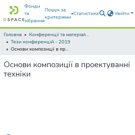
Фонди
Пошук за
та
Статистика
Увійти
критеріями
зібрання
Головна
Конференції та матеріали конференцій
Тези конференцій - 2019
Основи композиції в проектуванні техніки
Основи композиції в проектуванні
техніки
ться...