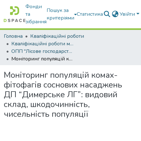
Фонди
Пошук за
та
Статистика
Увійти
критеріями
зібрання
Головна
Кваліфікаційні роботи
Кваліфікаційні роботи магістрів
ОПП "Лісове господарство"
Моніторинг популяцій комах-фітофагів соснових насаджень ДП “Димерське ЛГ”: видовий склад, шкодочинність, чисельність популяції
Моніторинг популяцій комах-
фітофагів соснових насаджень
ДП “Димерське ЛГ”: видовий
склад, шкодочинність,
чисельність популяції