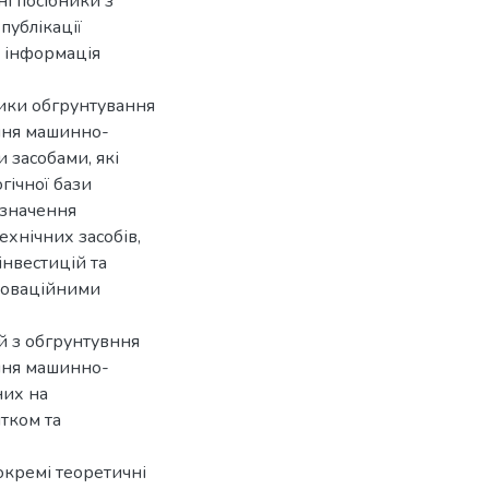
і посібники з
публікації
ж інформація
ики обгрунтування
ння машинно-
 засобами, які
гічної бази
изначення
ехнічних засобів,
нвестицій та
нноваційними
й з обгрунтувння
ння машинно-
них на
тком та
окремі теоретичні