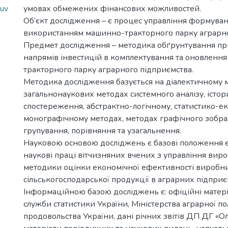
tuv
умовах обмежених фінансових можливостей.
Об’єкт дослідження – є процес управління формуван
використанням машинно-тракторного парку аграрно
Предмет дослідження – методика обґрунтування пр
напрямів інвестицій в комплектування та оновленн
тракторного парку аграрного підприємства.
Методика дослідження базується на діалектичному м
загальнонаукових методах системного аналізу, істор
спостереження, абстрактно-логічному, статистико-е
монографічному методах, методах графічного зобр
групування, порівняння та узагальнення.
Науковою основою досліджень є базові положення ек
наукові праці вітчизняних вчених з управління вир
методики оцінки економічної ефективності виробн
сільськогосподарської продукції в аграрних підприє
Інформаційною базою досліджень є: офіційні матер
служби статистики України, Міністерства аграрної по
продовольства України, дані річних звітів ДП ДГ «Ол