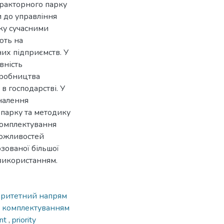
ракторного парку
и до управління
ку сучасними
ють на
их підприємств. У
вність
иробництва
в господарстві. У
налення
парку та методику
комплектування
можливостей
зованої більшої
 використанням.
оритетний напрям
я комплектуванням
ent
,
priority