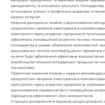
матеріали періодичних та наукових видань, навчальн
менеджменту та економіки сільського господарства, 
вітчизняних вчених у профільних виданнях, а тако
мережі Інтернет.
Новизна досліджень полягає у вдосконаленні метод
пріоритетних напрямів інвестування в комплектува
тракторного парку аграрних підприємств технічними
забезпечать інноваційний розвиток техніко-техноло
господарства в умовах обмежених можливостей і в
раціональних техніко-експлуатаційних параметрів т
за яких буде забезпечено ефективне використання і
виробництво сільськогосподарської продукції за і
технологіями.
Практичне значення полягає у наданні рекомендаці
пріоритетних напрямів інвестування в комплектува
тракторного парку аграрних підприємств, спрямова
вдосконалення управління його інноваційним розви
підвищення ефективності його використання
У процесі дослідження в першому розділі розкрито 