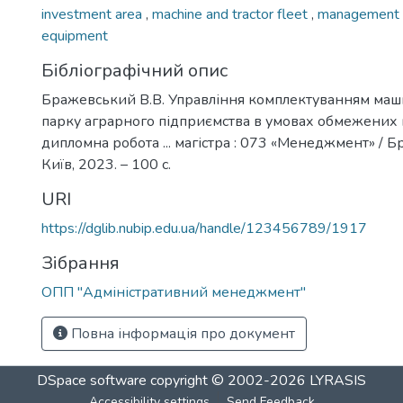
investment area
,
machine and tractor fleet
,
management 
equipment
Бібліографічний опис
Бражевський В.В. Управління комплектуванням ма
парку аграрного підприємства в умовах обмежених 
дипломна робота ... магістра : 073 «Менеджмент» / Б
Київ, 2023. – 100 с.
URI
https://dglib.nubip.edu.ua/handle/123456789/1917
Зібрання
ОПП "Адміністративний менеджмент"
Повна інформація про документ
DSpace software
copyright © 2002-2026
LYRASIS
Accessibility settings
Send Feedback