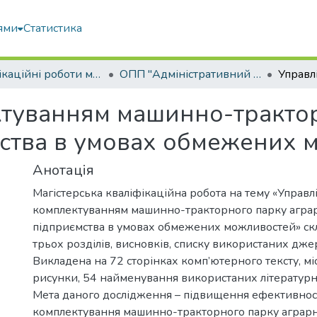
ями
Статистика
Кваліфікаційні роботи магістрів
ОПП "Адміністративний менеджмент"
ктуванням машинно-тракто
ства в умовах обмежених 
Анотація
Магістерська кваліфікаційна робота на тему «Управл
комплектуванням машинно-тракторного парку агра
підприємства в умовах обмежених можливостей» скла
трьох розділів, висновків, списку використаних джер
Викладена на 72 сторінках комп’ютерного тексту, міс
рисунки, 54 найменування використаних літератур
Мета даного дослідження – підвищення ефективност
комплектування машинно-тракторного парку аграрн