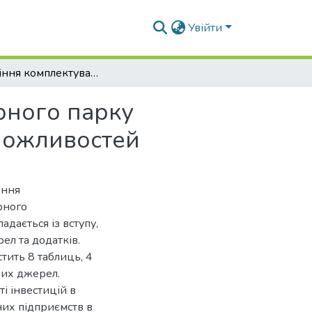
Увійти
Управління комплектуванням машинно-тракторного парку аграрного підприємства в умовах обмежених можливостей
рного парку
можливостей
іння
рного
дається із вступу,
ел та додатків.
тить 8 таблиць, 4
них джерел.
і інвестицій в
их підприємств в