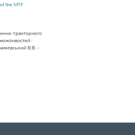
of the MTF
шинно-тракторного
можливостей :
ражевський В.В. -