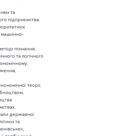
ням та
го підприємства.
іоритетних
я машинно-
етоді пізнання,
ичного та логічного
кономічному,
аження,
ономічної теорії,
обництвом,
ицтва
мствах.
іали державної
літики та
енівське»,