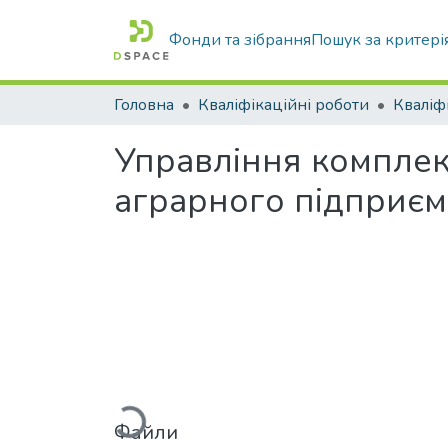
Фонди та зібрання
Пошук за критері
Головна
Кваліфікаційні роботи
Управління компле
аграрного підприєм
Файли