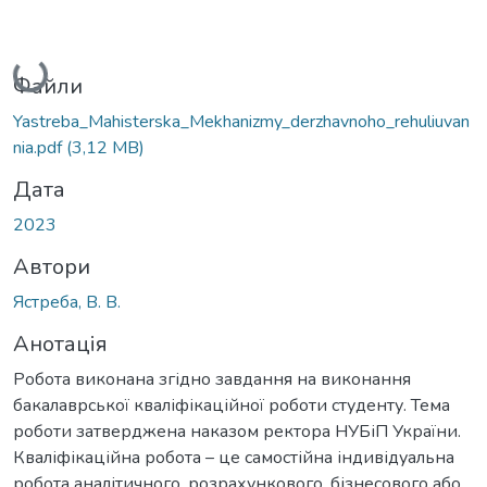
Вантажиться...
Файли
Yastreba_Mahisterska_Mekhanizmy_derzhavnoho_rehuliuvan
nia.pdf
(3,12 MB)
Дата
2023
Автори
Ястреба, В. В.
Анотація
Робота виконана згідно завдання на виконання
бакалаврської кваліфікаційної роботи студенту. Тема
роботи затверджена наказом ректора НУБіП України.
Кваліфікаційна робота – це самостійна індивідуальна
робота аналітичного, розрахункового, бізнесового або