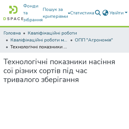
Фонди
Пошук за
та
Статистика
Увійти
критеріями
зібрання
Головна
Кваліфікаційні роботи
Кваліфікаційні роботи магістрів
ОПП "Агрономія"
Технологічні показники насіння сої різних сортів під час тривалого зберігання
Технологічні показники насіння
сої різних сортів під час
тривалого зберігання