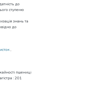
датність до
нього ступеню
изація знань та
овідно до
исток
,
жайності пшениці
гістра : 201