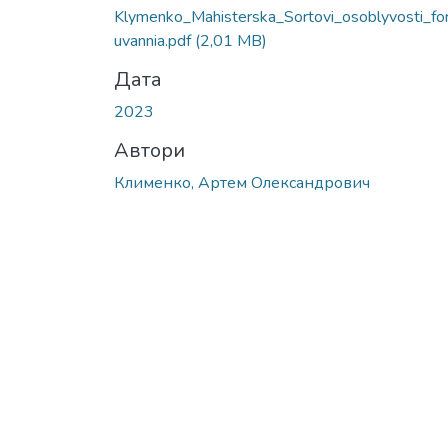
Klymenko_Mahisterska_Sortovi_osoblyvosti_fo
uvannia.pdf
(2,01 MB)
Дата
2023
Автори
Клименко, Артем Олександрович