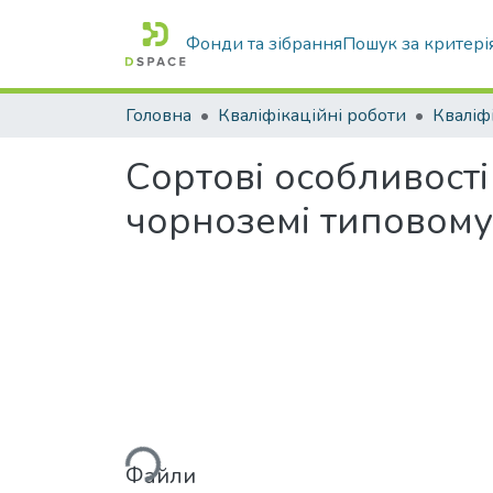
Фонди та зібрання
Пошук за критері
Головна
Кваліфікаційні роботи
Сортові особливост
чорноземі типовому
Вантажиться...
Файли