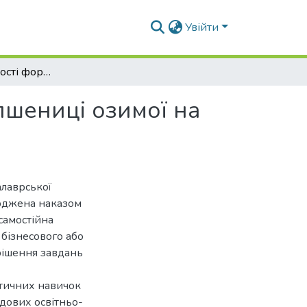
Увійти
Сортові особливості формування урожайності пшениці озимої на чорноземі типовому
пшениці озимої на
алаврської
ерджена наказом
самостійна
 бізнесового або
рішення завдань
ктичних навичок
адових освітньо-