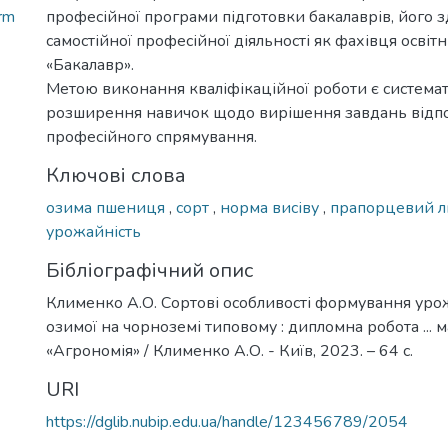
rm
професійної програми підготовки бакалаврів, його з
самостійної професійної діяльності як фахівця освіт
«Бакалавр».
Метою виконання кваліфікаційної роботи є системат
розширення навичок щодо вирішення завдань відп
професійного спрямування.
Ключові слова
озима пшениця
,
сорт
,
норма висіву
,
прапорцевий л
урожайність
Бібліографічний опис
Клименко А.О. Сортові особливості формування уро
озимої на чорноземі типовому : дипломна робота ... ма
«Агрономія» / Клименко А.О. - Київ, 2023. – 64 с.
URI
https://dglib.nubip.edu.ua/handle/123456789/2054