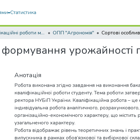
ями
Статистика
Кваліфікаційні роботи магістрів
ОПП "Агрономія"
і формування урожайності 
Анотація
Робота виконана згідно завдання на виконання бак
кваліфікаційної роботи студенту. Тема роботи затв
ректора НУБіП України. Кваліфікаційна робота – це 
індивідуальна робота аналітичного, розрахункового,
організаційно-економічного характеру, що містить 
узагальненого характеру.
Робота відображає рівень теоретичних знань і пра
випускника в рамках обов’язкової та вибіркової скл