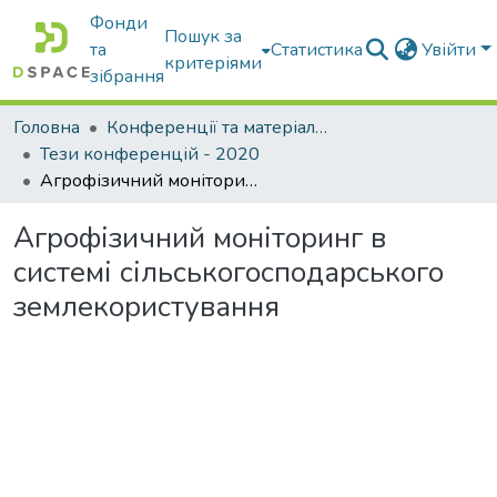
Фонди
Пошук за
та
Статистика
Увійти
критеріями
зібрання
Головна
Конференції та матеріали конференцій
Тези конференцій - 2020
Агрофізичний моніторинг в системі сільськогосподарського землекористування
Агрофізичний моніторинг в
системі сільськогосподарського
землекористування