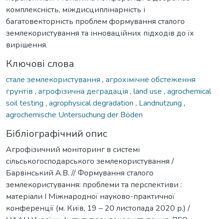
комплексність, міждисциплінарність і
багатовекторність проблем формування сталого
землекористування та інноваційних підходів до їх
вирішення.
Ключові слова
стале землекористування
,
агрохімічне обстеження
грунтів
,
агрофізична деградація
,
land use
,
agrochemical
soil testing
,
agrophysical degradation
,
Landnutzung
,
agrochemische Untersuchung der Böden
Бібліографічний опис
Агрофізичний моніторинг в системі
сільськогосподарського землекористування /
Барвінський А.В. // Формування сталого
землекористування: проблеми та перспективи :
матеріали І Міжнародної науково-практичної
конференції (м. Київ, 19 – 20 листопада 2020 р.) /