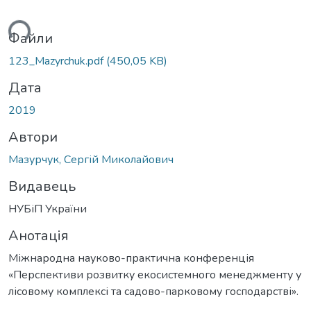
ься...
Файли
123_Mazyrchuk.pdf
(450,05 KB)
Дата
2019
Автори
Мазурчук, Сергій Миколайович
Видавець
НУБіП України
Анотація
Міжнародна науково-практична конференція
«Перспективи розвитку екосистемного менеджменту у
лісовому комплексі та садово-парковому господарстві».