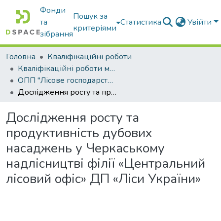
Фонди
Пошук за
та
Статистика
Увійти
критеріями
зібрання
Головна
Кваліфікаційні роботи
Кваліфікаційні роботи магістрів
ОПП "Лісове господарство"
Дослідження росту та продуктивність дубових насаджень у Черкаському надлісництві філії «Центральний лісовий офіс» ДП «Ліси України»
Дослідження росту та
продуктивність дубових
насаджень у Черкаському
надлісництві філії «Центральний
лісовий офіс» ДП «Ліси України»