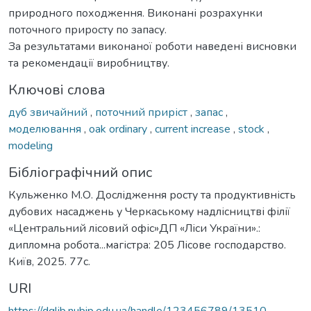
природного походження. Виконані розрахунки
поточного приросту по запасу.
За результатами виконаної роботи наведені висновки
та рекомендації виробництву.
Ключові слова
дуб звичайний
,
поточний приріст
,
запас
,
моделювання
,
oak ordinary
,
current increase
,
stock
,
modeling
Бібліографічний опис
Кульженко М.О. Дослідження росту та продуктивність
дубових насаджень у Черкаському надлісництві філії
«Центральний лісовий офіс»ДП «Ліси України».:
дипломна робота...магістра: 205 Лісове господарство.
Київ, 2025. 77с.
URI
https://dglib.nubip.edu.ua/handle/123456789/13510