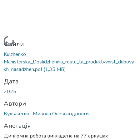
Вантажиться...
Файли
Kulzhenko_
Mahisterska_Doslidzhennia_rostu_ta_produktyvnist_dubovy
kh_nasadzhen.pdf
(1,35 MB)
Дата
2025
Автори
Кульженко, Микола Олександрович
Анотація
Дипломна робота викладена на 77 аркушах