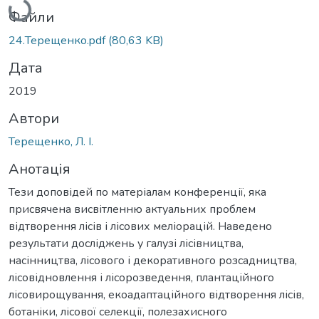
Файли
24.Терещенко.pdf
(80,63 KB)
Дата
2019
Автори
Терещенко, Л. І.
Анотація
Тези доповідей по матеріалам конференції, яка
присвячена висвітленню актуальних проблем
відтворення лісів і лісових меліорацій. Наведено
результати досліджень у галузі лісівництва,
насінництва, лісового і декоративного розсадництва,
лісовідновлення і лісорозведення, плантаційного
лісовирощування, екоадаптаційного відтворення лісів,
ботаніки, лісової селекції, полезахисного