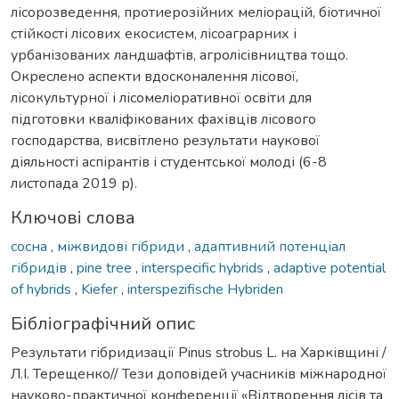
лісорозведення, протиерозійних меліорацій, біотичної
стійкості лісових екосистем, лісоаграрних і
урбанізованих ландшафтів, агролісівництва тощо.
Окреслено аспекти вдосконалення лісової,
лісокультурної і лісомеліоративної освіти для
підготовки кваліфікованих фахівців лісового
господарства, висвітлено результати наукової
діяльності аспірантів і студентської молоді (6-8
листопада 2019 р).
Ключові слова
сосна
,
міжвидові гібриди
,
адаптивний потенціал
гібридів
,
pine tree
,
interspecific hybrids
,
adaptive potential
of hybrids
,
Kiefer
,
interspezifische Hybriden
Бібліографічний опис
Результати гібридизації Pinus strobus L. на Харківщині /
Л.І. Терещенко// Тези доповідей учасників міжнародної
науково-практичної конференції «Відтворення лісів та