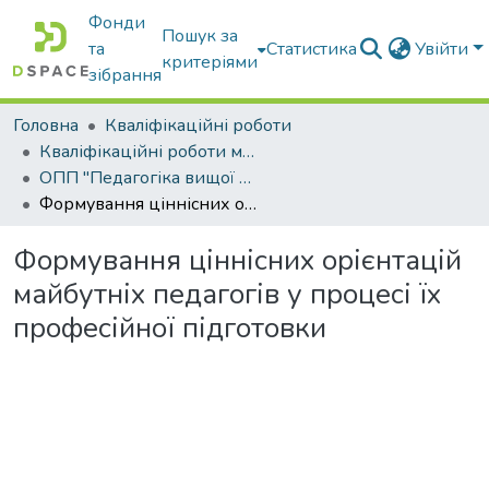
Фонди
Пошук за
та
Статистика
Увійти
критеріями
зібрання
Головна
Кваліфікаційні роботи
Кваліфікаційні роботи магістрів
ОПП "Педагогіка вищої школи"
Формування ціннісних орієнтацій майбутніх педагогів у процесі їх професійної підготовки
Формування ціннісних орієнтацій
майбутніх педагогів у процесі їх
професійної підготовки