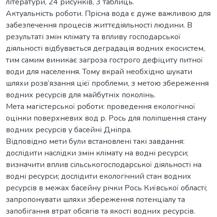
літератури, 24 рисунків, 3 таблиць.
Актуальність роботи. Прісна вода є дуже важливою для
забезпечення процесів життєдіяльності людини. В
результаті змін клімату та впливу господарської
діяльності відбувається деградація водних екосистем,
тим самим виникає загроза гострого дефіциту питної
води для населення. Тому вкрай необхідно шукати
шляхи розв’язання цієї проблеми, з метою збереження
водних ресурсів для майбутніх поколінь.
Мета магістерської роботи: проведення екологічної
оцінки поверхневих вод р. Рось для поліпшення стану
водних ресурсів у басейні Дніпра.
Відповідно мети були встановлені такі завдання:
дослідити наслідки змін клімату на водні ресурси;
визначити вплив сільськогосподарської діяльності на
водні ресурси; дослідити екологічний стан водних
ресурсів в межах басейну річки Рось Київської області;
запропонувати шляхи збереження потенціалу та
запобігання втрат обсягів та якості водних ресурсів.