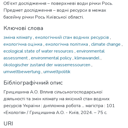
Об’єкт дослідження – поверхневі води річки Рось.
Предмет дослідження – водні ресурси в межах
басейну річки Рось Київської області.
Ключові слова
зміна клімату
,
екологічний стан водних ресурсів
,
екологічна оцінка
,
екологічна політика
,
climate change
,
ecological state of water resources
,
environmental
assessment
,
environmental policy
,
klimawandel
,
ökologischer zustand der wasserressourcen
,
umweltbewertung
,
umweltpolitik
Бібліографічний опис
Грицишина А.О. Вплив сільськогосподарської
діяльності та змін клімату на якісний стан водних
ресурсів України : дипломна робота ... магістра : 101
«Екологія» / Грицишина А.О. - Київ, 2024. – 75 с.
URI