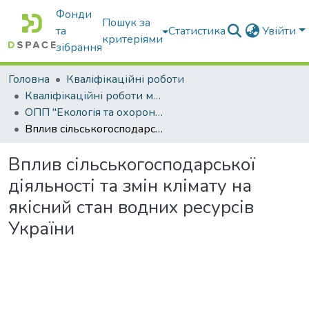
Фонди
Пошук за
та
Статистика
Увійти
критеріями
зібрання
Головна
Кваліфікаційні роботи
Кваліфікаційні роботи магістрів
ОПП "Екологія та охорона навколишнього середовища"
Вплив сільськогосподарської діяльності та змін клімату на якісний стан водних ресурсів України
Вплив сільськогосподарської
діяльності та змін клімату на
якісний стан водних ресурсів
України