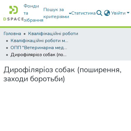
Фонди
Пошук за
та
Статистика
Увійти
критеріями
зібрання
Головна
Кваліфікаційні роботи
Кваліфікаційні роботи магістрів
ОПП "Ветеринарна медицина"
Дирофіляріоз собак (поширення, заходи боротьби)
Дирофіляріоз собак (поширення,
заходи боротьби)