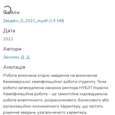
иться...
Файли
Zasypko_D_2021_m.pdf
(1,9 MB)
Дата
2021
Автори
Засипко, Д. Д.
Анотація
Робота виконана згідно завдання на виконання
бакалаврської кваліфікаційної роботи студенту. Тема
роботи затверджена наказом ректора НУБіП України.
Кваліфікаційна робота – це самостійна індивідуальна
робота аналітичного, розрахункового, бізнесового або
організаційно-економічного характеру, що містить
рішення завдань узагальненого характеру.