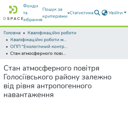
Фонди
Пошук за
та
Статистика
Увійти
критеріями
зібрання
Головна
Кваліфікаційні роботи
Кваліфікаційні роботи магістрів
ОПП "Екологічний контроль та аудит"
Стан атмосферного повітря Голосіївського району залежно від рівня антропогенного навантаження
Стан атмосферного повітря
Голосіївського району залежно
від рівня антропогенного
навантаження