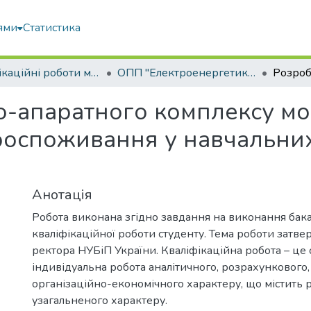
ями
Статистика
Кваліфікаційні роботи магістрів
ОПП "Електроенергетика, електротехніка та електромеханіка"
-апаратного комплексу мо
роспоживання у навчальни
Анотація
Робота виконана згідно завдання на виконання бак
кваліфікаційної роботи студенту. Тема роботи затв
ректора НУБіП України. Кваліфікаційна робота – це 
індивідуальна робота аналітичного, розрахункового,
організаційно-економічного характеру, що містить 
узагальненого характеру.