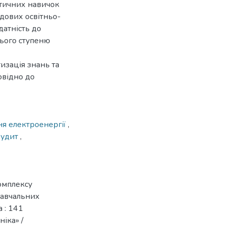
ктичних навичок
адових освітньо-
датність до
нього ступеню
изація знань та
овідно до
я електроенергії
,
аудит
,
омплексу
навчальних
а : 141
іка» /