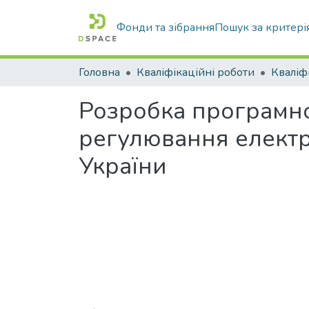
Фонди та зібрання
Пошук за критері
Головна
Кваліфікаційні роботи
Розробка програмно
регулювання елект
України