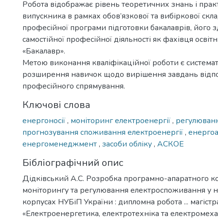
Робота відображає рівень теоретичних знань і пра
випускника в рамках обов’язкової та вибіркової скл
професійної програми підготовки бакалаврів, його з
самостійної професійної діяльності як фахівця освіт
«Бакалавр».
Метою виконання кваліфікаційної роботи є системат
розширення навичок щодо вирішення завдань відп
професійного спрямування.
Ключові слова
енергоносії
,
моніторинг електроенергії
,
регулюванн
прогнозування споживання електроенергії
,
енерго
енергоменеджмент
,
засоби обліку
,
АСКОЕ
Бібліографічний опис
Дідківський А.С. Розробка програмно-апаратного к
моніторингу та регулювання електроспоживання у 
корпусах НУБіП України : дипломна робота ... магістр
«Електроенергетика, електротехніка та електромехан