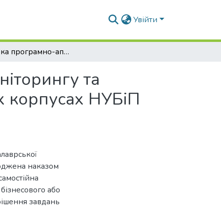
Увійти
Розробка програмно-апаратного комплексу моніторингу та регулювання електроспоживання у навчальних корпусах НУБіП України
ніторингу та
х корпусах НУБіП
алаврської
ерджена наказом
самостійна
 бізнесового або
рішення завдань