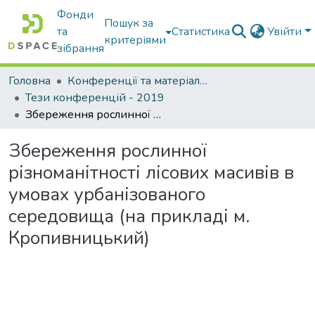
Фонди
Пошук за
та
Статистика
Увійти
критеріями
зібрання
Головна
Конференції та матеріали конференцій
Тези конференцій - 2019
Збереження рослинної різноманітності лісових масивів в умовах урбанізованого середовища (на прикладі м. Кропивницький)
Збереження рослинної
різноманітності лісових масивів в
умовах урбанізованого
середовища (на прикладі м.
Кропивницький)