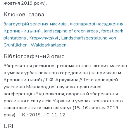
жовтня 2019 року).
Ключові слова
благоустрій зелених масивів
,
лісопаркові насадження
,
Кропивницький
,
landscaping of green areas
,
forest park
plantations
,
Kropyvnytskyi
,
Landschaftsgestaltung von
Grünflächen
,
Waldparkanlagen
Бібліографічний опис
Збереження рослинної різноманітності лісових масивів
в умовах урбанізованого середовища (на прикладі м.
Кропивницький) / Г.Ф. Аркушина // Тези доповідей
учасників Міжнародної науково-практичної
конференції «Відновлення, охорона й збереження
рослинного світу лісів України в умовах техногенного
навантаження та змін клімату» (15–16 жовтня 2019
року) . - К. : 2019. – C. 11-12
URI