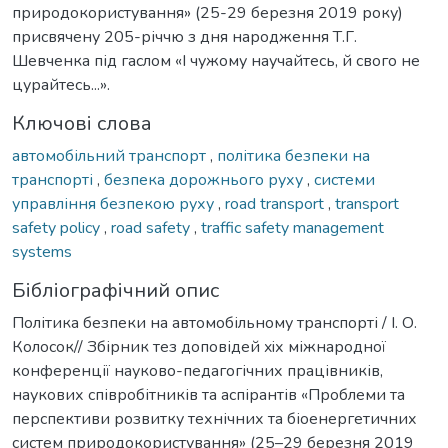
природокористування» (25-29 березня 2019 року)
присвячену 205-річчю з дня народження Т.Г.
Шевченка під гаслом «І чужому научайтесь, й свого не
цурайтесь...».
Ключові слова
автомобільний транспорт
,
політика безпеки на
транспорті
,
безпека дорожнього руху
,
системи
управління безпекою руху
,
road transport
,
transport
safety policy
,
road safety
,
traffic safety management
systems
Бібліографічний опис
Політика безпеки на автомобільному транспорті / І. О.
Колосок// Збірник тез доповідей xiх міжнародної
конференції науково-педагогічних працівників,
наукових співробітників та аспірантів «Проблеми та
перспективи розвитку технічних та біоенергетичних
систем природокористування» (25–29 березня 2019