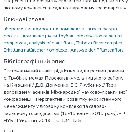
«Перспективи розвитку екосистемного менеджменту у
лісовому комплексі та садово-парковому господарстві».
Ключові слова
збереження природних комплексів
,
аналіз флори
рослин
,
комплекс річки Трубіж
,
preservation of natural
complexes
,
analysis of plant flora
,
Trubezh River complex
,
Erhaltung natürlicher Komplexe
,
Analyse der Pflanzenflora
Бібліографічний опис
Cистематичний аналіз рідкісних видів рослин долини
р. Трубіж в межах Переяслав-Хмельницького району
на Київщині / Д.В. Донченко, Б.Є. Якубенко // Тези
доповідей учасників Міжнародної науково-практичної
конференції «Перспективи розвитку екосистемного
менеджменту у лісовому комплексі та садово-
парковому господарстві» (18-19 квітня 2019 року). - К. :
НУБіП України, 2019. – С. 134-135
URI