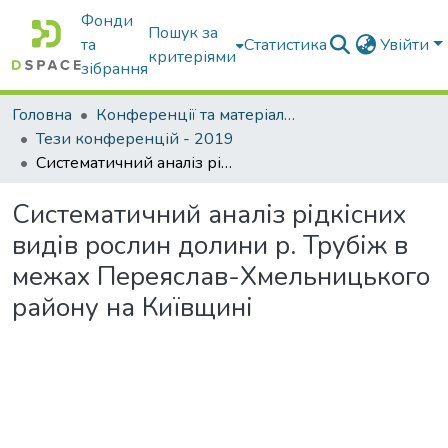
Фонди
Пошук за
та
Статистика
Увійти
критеріями
зібрання
Головна
Конференції та матеріали конференцій
Тези конференцій - 2019
Cистематичний аналіз рідкісних видів рослин долини р. Трубіж в межах Переяслав-Хмельницького району на Київщині
Cистематичний аналіз рідкісних
видів рослин долини р. Трубіж в
межах Переяслав-Хмельницького
району на Київщині