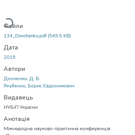
житься...
Файли
134_Donchenko.pdf
(549,5 KB)
Дата
2019
Автори
Донченко, Д. В.
Якубенко, Борис Євдокимович
Видавець
НУБіП України
Анотація
Міжнародна науково-практична конференція