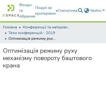
Фонди
Пошук за
та
Статистика
Увійти
критеріями
зібрання
Головна
Конференції та матеріали конференцій
Тези конференцій - 2019
Оптимізація режиму руху механізму повороту баштового крана
Оптимізація режиму руху
механізму повороту баштового
крана