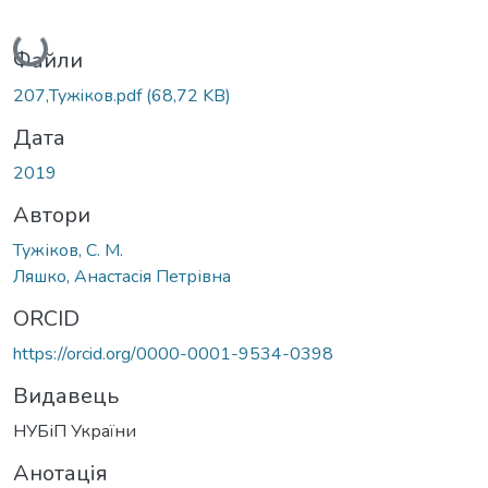
Вантажиться...
Файли
207,Тужiков.pdf
(68,72 KB)
Дата
2019
Автори
Тужіков, С. М.
Ляшко, Анастасія Петрівна
ORCID
https://orcid.org/0000-0001-9534-0398
Видавець
НУБіП України
Анотація