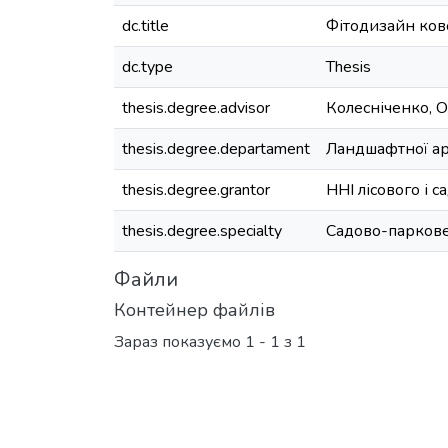
dc.title
Фітодизайн ков
dc.type
Thesis
thesis.degree.advisor
Колесніченко, О
thesis.degree.departament
Ландшафтної ар
thesis.degree.grantor
ННІ лісового і 
thesis.degree.specialty
Садово-паркове
Файли
Контейнер файлів
Зараз показуємо
1 - 1 з 1