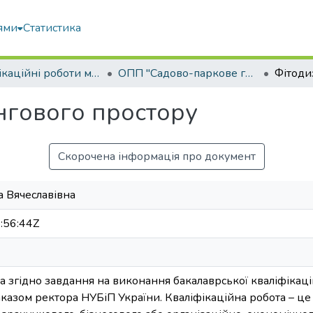
ями
Статистика
Кваліфікаційні роботи магістрів
ОПП "Садово-паркове господарство"
нгового простору
Скорочена інформація про документ
а Вячеславівна
:56:44Z
 згідно завдання на виконання бакалаврської кваліфікаці
азом ректора НУБіП України. Кваліфікаційна робота – це 