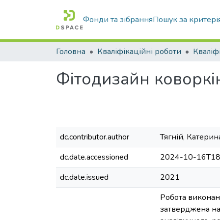
Фонди та зібрання
Пошук за критері
Головна
Кваліфікаційні роботи
Фітодизайн коворкі
dc.contributor.author
Тягній, Катерин
dc.date.accessioned
2024-10-16T18
dc.date.issued
2021
Робота виконана
затверджена нак