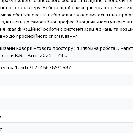
озрахункового, бізнесового або організаційно-економічног
ьненого характеру. Робота відображає рівень теоретичних
мках обов’язкової та вибіркової складових освітньо-проф
о здатність до самостійної професійної діяльності як фахів
я кваліфікаційної роботи є систематизація знань та роз
ідно до професійного спрямування.
одизайн коворкінгового простору : дипломна робота ... магі
ягній К.В. - Київ, 2021. – 78 с.
bip.edu.ua/handle/123456789/1587
р
у