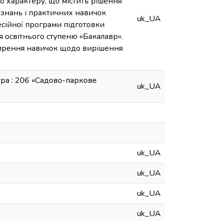
о характеру, що містить рішення
 знань і практичних навичок
uk_UA
есійної програми підготовки
ця освітнього ступеню «Бакалавр».
ширення навичок щодо вирішення
стра : 206 «Садово-паркове
uk_UA
uk_UA
uk_UA
uk_UA
uk_UA