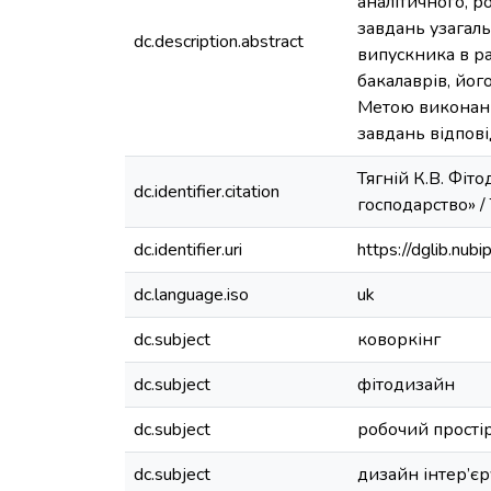
аналітичного, р
завдань узагал
dc.description.abstract
випускника в ра
бакалаврів, йог
Метою виконанн
завдань відпов
Тягній К.В. Фіт
dc.identifier.citation
господарство» / Т
dc.identifier.uri
https://dglib.nu
dc.language.iso
uk
dc.subject
коворкінг
dc.subject
фітодизайн
dc.subject
робочий прості
dc.subject
дизайн інтер’єр