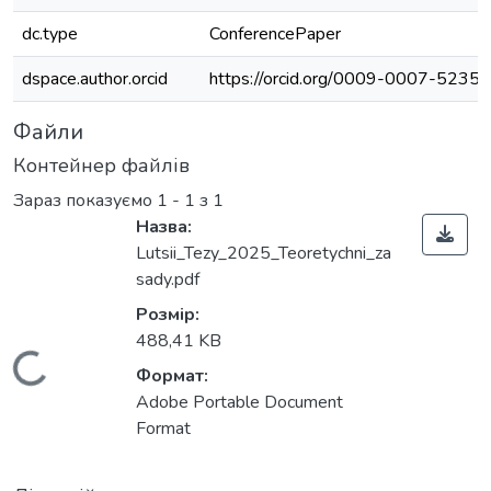
dc.type
ConferencePaper
dspace.author.orcid
https://orcid.org/0009-0007-5235
Файли
Контейнер файлів
Зараз показуємо
1 - 1 з 1
Назва:
Lutsii_Tezy_2025_Teoretychni_za
sady.pdf
Розмір:
488,41 KB
Вантажиться...
Формат:
Adobe Portable Document
Format