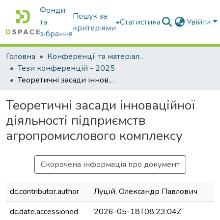
Фонди
Пошук за
та
Статистика
Увійти
критеріями
зібрання
Головна
Конференції та матеріали конференцій
Тези конференцій - 2025
Теоретичні засади інноваційної діяльності підприємств агропромислового комплексу
Теоретичні засади інноваційної
діяльності підприємств
агропромислового комплексу
Скорочена інформація про документ
dc.contributor.author
Луцій, Олександр Павлович
dc.date.accessioned
2026-05-18T08:23:04Z