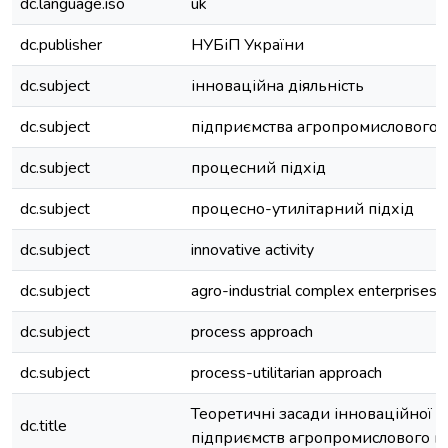
dc.language.iso
uk
dc.publisher
НУБіП України
dc.subject
інноваційна діяльність
dc.subject
підприємства агропромислового 
dc.subject
процесний підхід
dc.subject
процесно-утилітарний підхід
dc.subject
innovative activity
dc.subject
agro-industrial complex enterprises
dc.subject
process approach
dc.subject
process-utilitarian approach
Теоретичні засади інноваційної д
dc.title
підприємств агропромислового к