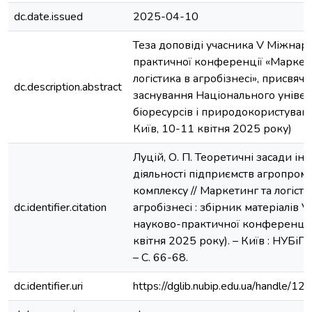
dc.date.issued
2025-04-10
Теза доповіді учасника V Міжнар
практичної конференції «Маркет
логістика в агробізнесі», присвяч
dc.description.abstract
заснування Національного універ
біоресурсів і природокористуванн
Київ, 10-11 квітня 2025 року)
Луцій, О. П. Теоретичні засади ін
діяльності підприємств агропром
комплексу // Маркетинг та логісти
dc.identifier.citation
агробізнесі : збірник матеріалів 
науково-практичної конференції 
квітня 2025 року). – Київ : НУБіП
– С. 66-68.
dc.identifier.uri
https://dglib.nubip.edu.ua/handle