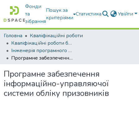
Фонди
Пошук за
та
Статистика
Увійти
критеріями
зібрання
Головна
Кваліфікаційні роботи
Кваліфікаційні роботи бакалаврів
Інженерія програмного забезпечення
Програмне забезпечення інформаційно-управляючої системи обліку призовників
Програмне забезпечення
інформаційно-управляючої
системи обліку призовників