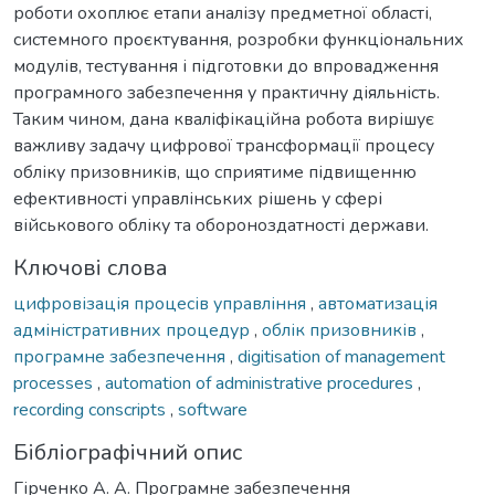
роботи охоплює етапи аналізу предметної області,
системного проєктування, розробки функціональних
модулів, тестування і підготовки до впровадження
програмного забезпечення у практичну діяльність.
Таким чином, дана кваліфікаційна робота вирішує
важливу задачу цифрової трансформації процесу
обліку призовників, що сприятиме підвищенню
ефективності управлінських рішень у сфері
військового обліку та обороноздатності держави.
Ключові слова
цифровізація процесів управління
,
автоматизація
адміністративних процедур
,
облік призовників
,
програмне забезпечення
,
digitisation of management
processes
,
automation of administrative procedures
,
recording conscripts
,
software
Бібліографічний опис
Гірченко А. А. Програмне забезпечення