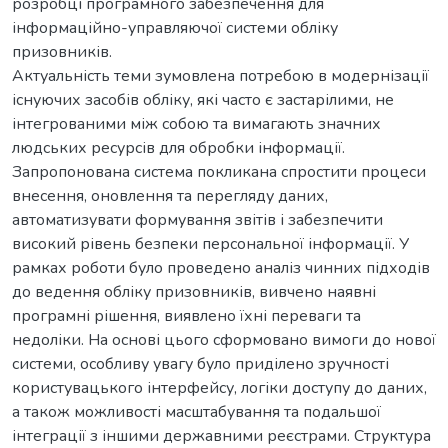
розробці програмного забезпечення для
інформаційно-управляючої системи обліку
призовників.
Актуальність теми зумовлена потребою в модернізації
існуючих засобів обліку, які часто є застарілими, не
інтегрованими між собою та вимагають значних
людських ресурсів для обробки інформації.
Запропонована система покликана спростити процеси
внесення, оновлення та перегляду даних,
автоматизувати формування звітів і забезпечити
високий рівень безпеки персональної інформації. У
рамках роботи було проведено аналіз чинних підходів
до ведення обліку призовників, вивчено наявні
програмні рішення, виявлено їхні переваги та
недоліки. На основі цього сформовано вимоги до нової
системи, особливу увагу було приділено зручності
користувацького інтерфейсу, логіки доступу до даних,
а також можливості масштабування та подальшої
інтеграції з іншими державними реєстрами. Структура