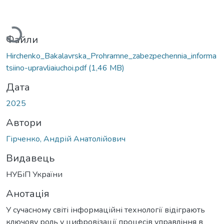
Вантажиться...
Файли
Hirchenko_Bakalavrska_Prohramne_zabezpechennia_informa
tsiino-upravliaiuchoi.pdf
(1,46 MB)
Дата
2025
Автори
Гірченко, Андрій Анатолійович
Видавець
НУБіП України
Анотація
У сучасному світі інформаційні технології відіграють
ключову роль у цифровізації процесів управління в