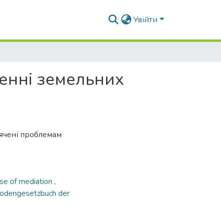
Увійти
шенні земельних
вячені проблемам
se of mediation
,
odengesetzbuch der