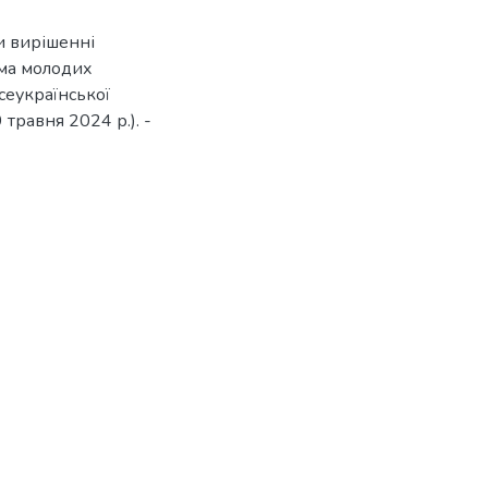
и вирішенні
има молодих
сеукраїнської
травня 2024 р.). -