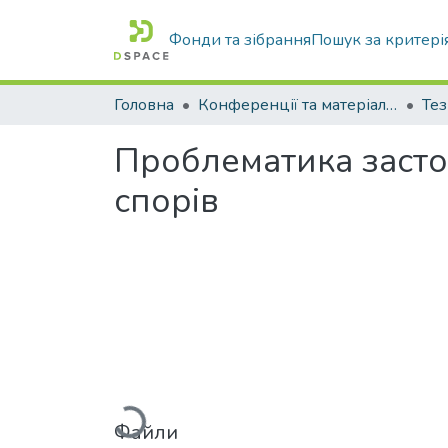
Фонди та зібрання
Пошук за критері
Головна
Конференції та матеріали конференцій
Тез
Проблематика засто
спорів
Вантажиться...
Файли