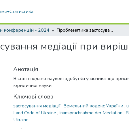
ями
Статистика
и конференцій - 2024
Проблематика застосування медіації при вирішенні земельних спорів
сування медіації при вирі
Анотація
В статті подано наукові здобутки учасника, що прис
юридичної науки.
Ключові слова
застосування медіації
,
Земельний кодекс України
,
u
Land Code of Ukraine
,
Inanspruchnahme der Mediation
,
B
Ukraine