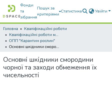
Фонди
Пошук за
та
Статистика
Увійти
критеріями
зібрання
Головна
Кваліфікаційні роботи
Кваліфікаційні роботи магістрів
ОПП "Карантин рослин"
Основні шкідники смородини чорної та заходи обмеження їх чисельності
Основні шкідники смородини
чорної та заходи обмеження їх
чисельності