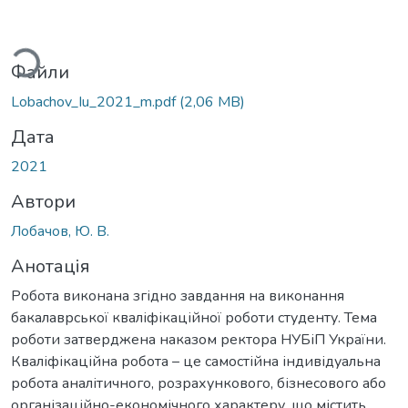
ться...
Файли
Lobachov_Iu_2021_m.pdf
(2,06 MB)
Дата
2021
Автори
Лобачов, Ю. В.
Анотація
Робота виконана згідно завдання на виконання
бакалаврської кваліфікаційної роботи студенту. Тема
роботи затверджена наказом ректора НУБіП України.
Кваліфікаційна робота – це самостійна індивідуальна
робота аналітичного, розрахункового, бізнесового або
організаційно-економічного характеру, що містить