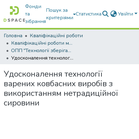
Фонди
Пошук за
та
Статистика
Увійти
критеріями
зібрання
Головна
Кваліфікаційні роботи
Кваліфікаційні роботи магістрів
ОПП "Технології зберігання, консервування та переробки м’яса"
Удосконалення технології варених ковбасних виробів з використанням нетрадиційної сировини
Удосконалення технології
варених ковбасних виробів з
використанням нетрадиційної
сировини