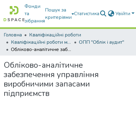
Фонди
Пошук за
та
Статистика
Увійти
критеріями
зібрання
Головна
Кваліфікаційні роботи
Кваліфікаційні роботи магістрів
ОПП "Облік і аудит"
Обліково-аналітичне забезпечення управління виробничими запасами підприємств
Обліково-аналітичне
забезпечення управління
виробничими запасами
підприємств