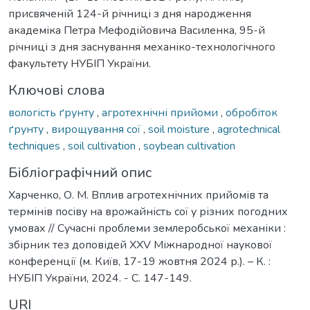
присвяченій 124-й річниці з дня народження
академіка Петра Мефодійовича Василенка, 95-й
річниці з дня заснування механіко-технологічного
факультету НУБІП України.
Ключові слова
вологість ґрунту
,
агротехнічні прийоми
,
обробіток
ґрунту
,
вирощування сої
,
soil moisture
,
agrotechnical
techniques
,
soil cultivation
,
soybean cultivation
Бібліографічний опис
Харченко, О. М. Вплив агротехнічних прийомів та
термінів посіву на врожайність сої у різних погодних
умовах // Сучасні проблеми землеробської механіки :
збірник тез доповідей XXV Міжнародної наукової
конференції (м. Київ, 17-19 жовтня 2024 р.). – К. :
НУБІП України, 2024. - С. 147-149.
URI