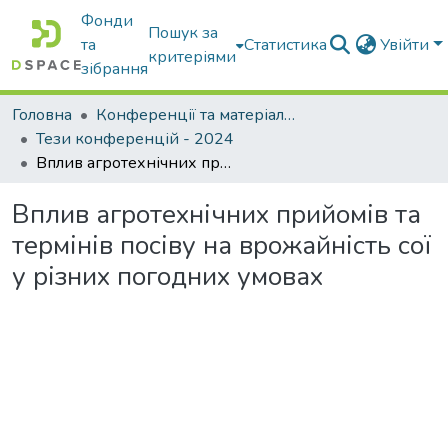
Фонди
Пошук за
та
Статистика
Увійти
критеріями
зібрання
Головна
Конференції та матеріали конференцій
Тези конференцій - 2024
Вплив агротехнічних прийомів та термінів посіву на врожайність сої у різних погодних умовах
Вплив агротехнічних прийомів та
термінів посіву на врожайність сої
у різних погодних умовах