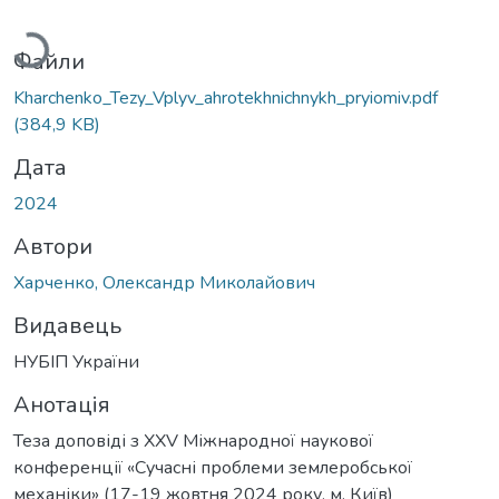
антажиться...
Файли
Kharchenko_Tezy_Vplyv_ahrotekhnichnykh_pryiomiv.pdf
(384,9 KB)
Дата
2024
Автори
Харченко, Олександр Миколайович
Видавець
НУБІП України
Анотація
Теза доповіді з XXV Міжнародної наукової
конференції «Сучасні проблеми землеробської
механіки» (17-19 жовтня 2024 року, м. Київ)