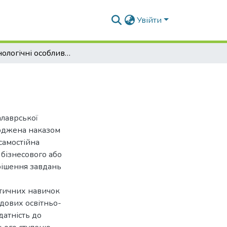
Увійти
Біотехнологічні особливості Salvia hispanica L.
алаврської
ерджена наказом
самостійна
 бізнесового або
рішення завдань
ктичних навичок
адових освітньо-
датність до