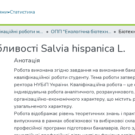
ями
Статистика
Кваліфікаційні роботи магістрів
ОПП "Екологічна біотехнологія та біоенергетика"
ливості Salvia hispanica L.
Анотація
Робота виконана згідно завдання на виконання бак
кваліфікаційної роботи студенту. Тема роботи затв
ректора НУБіП України. Кваліфікаційна робота – це 
індивідуальна робота аналітичного, розрахункового,
організаційно-економічного характеру, що містить 
узагальненого характеру.
Робота відображає рівень теоретичних знань і пра
випускника в рамках обов’язкової та вибіркової скл
професійної програми підготовки бакалаврів, його з