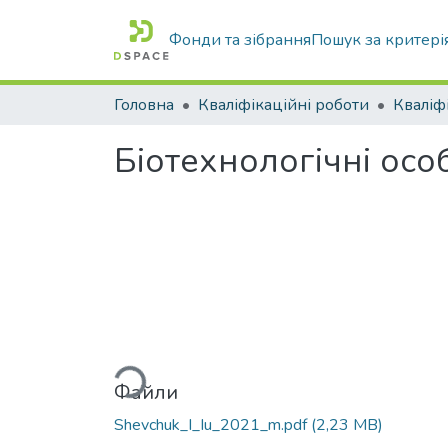
Фонди та зібрання
Пошук за критері
Головна
Кваліфікаційні роботи
Біотехнологічні особ
Вантажиться...
Файли
Shevchuk_I_Iu_2021_m.pdf
(2,23 MB)