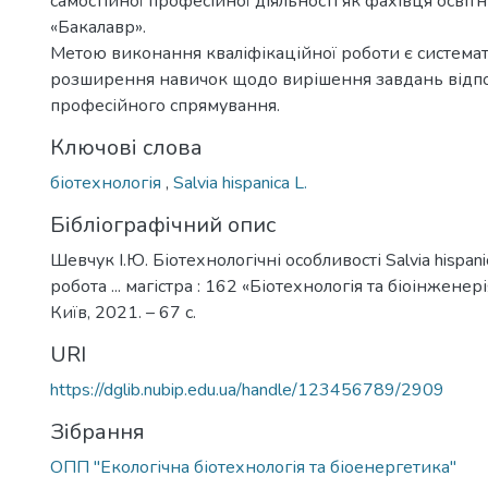
самостійної професійної діяльності як фахівця освіт
«Бакалавр».
Метою виконання кваліфікаційної роботи є системат
розширення навичок щодо вирішення завдань відп
професійного спрямування.
Ключові слова
біотехнологія
,
Salvia hispanica L.
Бібліографічний опис
Шевчук І.Ю. Біотехнологічні особливості Salvia hispani
робота ... магістра : 162 «Біотехнологія та біоінженері
Київ, 2021. – 67 с.
URI
https://dglib.nubip.edu.ua/handle/123456789/2909
Зібрання
ОПП "Екологічна біотехнологія та біоенергетика"