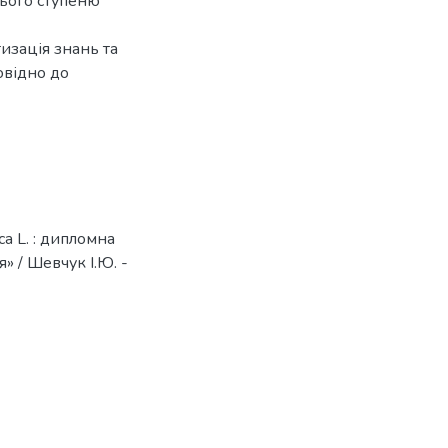
нього ступеню
изація знань та
овідно до
ca L. : дипломна
я» / Шевчук І.Ю. -