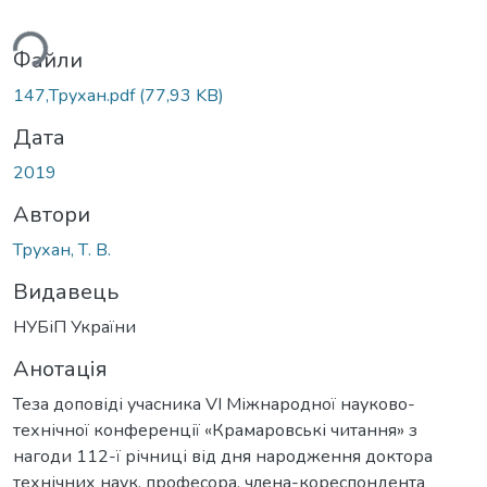
ься...
Файли
147,Трухан.pdf
(77,93 KB)
Дата
2019
Автори
Трухан, Т. В.
Видавець
НУБіП України
Анотація
Теза доповіді учасника VI Міжнародної науково-
технічної конференції «Крамаровські читання» з
нагоди 112-ї річниці від дня народження доктора
технічних наук, професора, члена-кореспондента