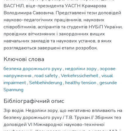
ВАСГНІЛ, віце-президента УАСГН Крамарова
Володимира Савовича. Представлені тези доповідей
науково-педагогічних працівників, наукових
співробітників, аспірантів та студентів НУБіП України,
провідних вітчизняних і закордонних вищих
навчальних закладів та наукових установ, в яких
розглядаються завершені етапи розробок.
Ключові слова
безпека дорожнього руху
,
недоліки зору
,
зорове
напруження
,
road safety
,
Verkehrssicherheit
,
visual
impairment
,
Sehbehinderung
,
healthy tension
,
gesunde
Spannung
Бібліографічний опис
Зір водія. Недоліки зору, що негативно впливають на
безпеку дорожнього руху / Т.В. Трухан // Збірник тез
доповідей VI Міжнародної науково-технічної