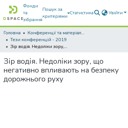
Фонди
Пошук за
та
Статистика
Увійти
критеріями
зібрання
Головна
Конференції та матеріали конференцій
Тези конференцій - 2019
Зір водія. Недоліки зору, що негативно впливають на безпеку дорожнього руху
Зір водія. Недоліки зору, що
негативно впливають на безпеку
дорожнього руху